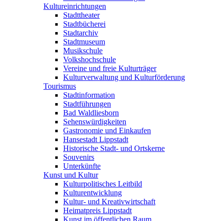
Kultureinrichtungen
Stadttheater
Stadtbücherei
Stadtarchiv
Stadtmuseum
Musikschule
Volkshochschule
Vereine und freie Kulturträger
Kulturverwaltung und Kulturförderung
Tourismus
Stadtinformation
Stadtführungen
Bad Waldliesborn
Sehenswürdigkeiten
Gastronomie und Einkaufen
Hansestadt Lippstadt
Historische Stadt- und Ortskerne
Souvenirs
Unterkünfte
Kunst und Kultur
Kulturpolitisches Leitbild
Kulturentwicklung
Kultur- und Kreativwirtschaft
Heimatpreis Lippstadt
Kunst im öffentlichen Raum