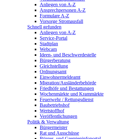
Anliegen von A-Z
Ansprechpersonen A-Z
Formulare A-Z
Vorsorge Stromausfall
Schnell gefunden
Anliegen von A-Z
Service-Portal
Stadtplan
Webcam
Ideen- und Beschwerdestelle
Bürgerberatung
Gleichstellung
Ordnungsamt
Einwohnermeldeamt
Migration/Ausländerbehörde
Friedhöfe und Bestattungen
Wochenmärkte und Krammärkte
Feuerwehr / Rettungsdienst
Baubetriebshof
Wertstoffhof
Veröffentlichungen
Politik & Verwaltung
Bürgermeister
Rat und Ausschüsse
Bürger- und Gremieninfoportal