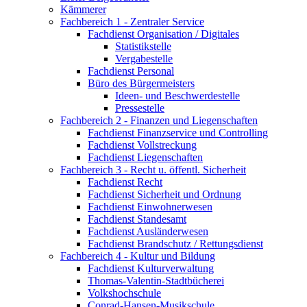
Kämmerer
Fachbereich 1 - Zentraler Service
Fachdienst Organisation / Digitales
Statistikstelle
Vergabestelle
Fachdienst Personal
Büro des Bürgermeisters
Ideen- und Beschwerdestelle
Pressestelle
Fachbereich 2 - Finanzen und Liegenschaften
Fachdienst Finanzservice und Controlling
Fachdienst Vollstreckung
Fachdienst Liegenschaften
Fachbereich 3 - Recht u. öffentl. Sicherheit
Fachdienst Recht
Fachdienst Sicherheit und Ordnung
Fachdienst Einwohnerwesen
Fachdienst Standesamt
Fachdienst Ausländerwesen
Fachdienst Brandschutz / Rettungsdienst
Fachbereich 4 - Kultur und Bildung
Fachdienst Kulturverwaltung
Thomas-Valentin-Stadtbücherei
Volkshochschule
Conrad-Hansen-Musikschule