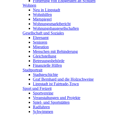
Förderung von Endgeräten an Schulen
Wohnen
Neu in Lippstadt
Wohnhilfen
Mietspiegel
Wohnungsmarktbericht
Wohnungsbaugesellschaften
Gesellschaft und Soziales
Ehrenamt
Senioren
Migration
Menschen mit Behinderung
Gleichstellung
Betreuungsbehörde
Finanzielle Hilfen
Stadtportrait
Stadtgeschichte
Graf Bernhard und die Holzschweine
Lippstadt ist Fairtrade-Town
Sport und Freizeit
Sportvereine
Veranstaltungen und Projekte
Spiel- und Sportstätten
Radfahren
Schwimmen