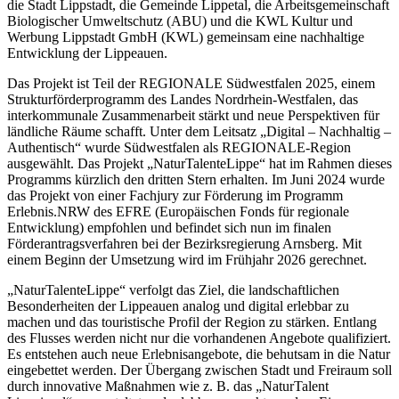
die Stadt Lippstadt, die Gemeinde Lippetal, die Arbeitsgemeinschaft
Biologischer Umweltschutz (ABU) und die KWL Kultur und
Werbung Lippstadt GmbH (KWL) gemeinsam eine nachhaltige
Entwicklung der Lippeauen.
Das Projekt ist Teil der REGIONALE Südwestfalen 2025, einem
Strukturförderprogramm des Landes Nordrhein-Westfalen, das
interkommunale Zusammenarbeit stärkt und neue Perspektiven für
ländliche Räume schafft. Unter dem Leitsatz „Digital – Nachhaltig –
Authentisch“ wurde Südwestfalen als REGIONALE-Region
ausgewählt. Das Projekt „NaturTalenteLippe“ hat im Rahmen dieses
Programms kürzlich den dritten Stern erhalten. Im Juni 2024 wurde
das Projekt von einer Fachjury zur Förderung im Programm
Erlebnis.NRW des EFRE (Europäischen Fonds für regionale
Entwicklung) empfohlen und befindet sich nun im finalen
Förderantragsverfahren bei der Bezirksregierung Arnsberg. Mit
einem Beginn der Umsetzung wird im Frühjahr 2026 gerechnet.
„NaturTalenteLippe“ verfolgt das Ziel, die landschaftlichen
Besonderheiten der Lippeauen analog und digital erlebbar zu
machen und das touristische Profil der Region zu stärken. Entlang
des Flusses werden nicht nur die vorhandenen Angebote qualifiziert.
Es entstehen auch neue Erlebnisangebote, die behutsam in die Natur
eingebettet werden. Der Übergang zwischen Stadt und Freiraum soll
durch innovative Maßnahmen wie z. B. das „NaturTalent