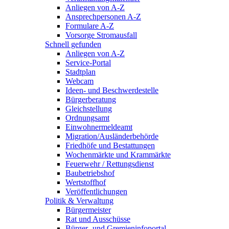
Anliegen von A-Z
Ansprechpersonen A-Z
Formulare A-Z
Vorsorge Stromausfall
Schnell gefunden
Anliegen von A-Z
Service-Portal
Stadtplan
Webcam
Ideen- und Beschwerdestelle
Bürgerberatung
Gleichstellung
Ordnungsamt
Einwohnermeldeamt
Migration/Ausländerbehörde
Friedhöfe und Bestattungen
Wochenmärkte und Krammärkte
Feuerwehr / Rettungsdienst
Baubetriebshof
Wertstoffhof
Veröffentlichungen
Politik & Verwaltung
Bürgermeister
Rat und Ausschüsse
Bürger- und Gremieninfoportal