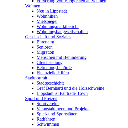
Förderung von Endgeräten an Schulen
Wohnen
Neu in Lippstadt
Wohnhilfen
Mietspiegel
Wohnungsmarktbericht
Wohnungsbaugesellschaften
Gesellschaft und Soziales
Ehrenamt
Senioren
Migration
Menschen mit Behinderung
Gleichstellung
Betreuungsbehörde
Finanzielle Hilfen
Stadtportrait
Stadtgeschichte
Graf Bernhard und die Holzschweine
Lippstadt ist Fairtrade-Town
Sport und Freizeit
Sportvereine
Veranstaltungen und Projekte
Spiel- und Sportstätten
Radfahren
Schwimmen