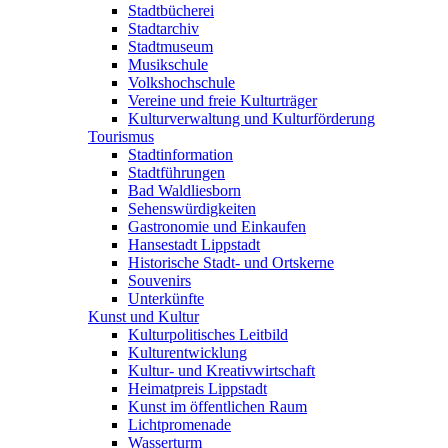
Stadtbücherei
Stadtarchiv
Stadtmuseum
Musikschule
Volkshochschule
Vereine und freie Kulturträger
Kulturverwaltung und Kulturförderung
Tourismus
Stadtinformation
Stadtführungen
Bad Waldliesborn
Sehenswürdigkeiten
Gastronomie und Einkaufen
Hansestadt Lippstadt
Historische Stadt- und Ortskerne
Souvenirs
Unterkünfte
Kunst und Kultur
Kulturpolitisches Leitbild
Kulturentwicklung
Kultur- und Kreativwirtschaft
Heimatpreis Lippstadt
Kunst im öffentlichen Raum
Lichtpromenade
Wasserturm