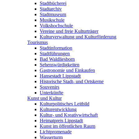
Stadtbücherei
Stadtarchiv
Stadtmuseum
Musikschule
Volkshochschule
Vereine und freie Kulturträger
Kulturverwaltung und Kulturförderung
Tourismus
Stadtinformation
Stadtführungen
Bad Waldliesborn
Sehenswürdigkeiten
Gastronomie und Einkaufen
Hansestadt Lippstadt
Historische Stadt- und Ortskerne
Souvenirs
Unterkünfte
Kunst und Kultur
Kulturpolitisches Leitbild
Kulturentwicklung
Kultur- und Kreativwirtschaft
Heimatpreis Lippstadt
Kunst im öffentlichen Raum
Lichtpromenade
Wasserturm