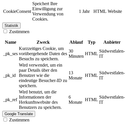
Speichert Ihre
Einwilligung zur
CookieConsent
1 Jahr
HTML
Website
Verwendung von
Cookies.
Statistik
Zustimmen
Name
Zweck
Ablauf
Typ
Anbieter
Kurzzeitiges Cookie, um
30
Südwestfalen-
_pk_ses
vorübergehende Daten des
HTML
Minuten
IT
Besuchs zu speichern.
Wird verwendet, um ein
paar Details über den
13
Südwestfalen-
_pk_id
Benutzer wie die
HTML
Monate
IT
eindeutige Besucher-ID zu
speichern.
Wird benutzt, um die
Informationen der
6
Südwestfalen-
_pk_ref
HTML
Herkunftswebsite des
Monate
IT
Benutzers zu speichern.
Google Translate
Zustimmen