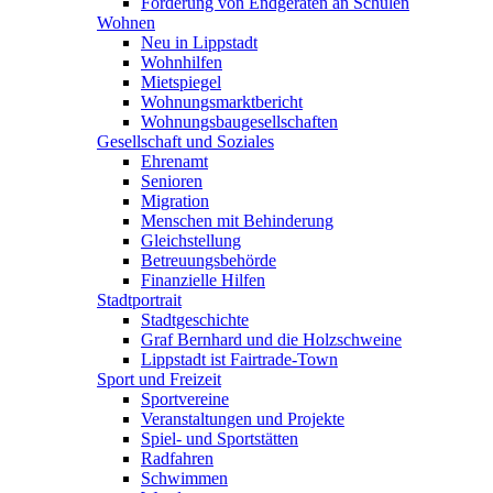
Förderung von Endgeräten an Schulen
Wohnen
Neu in Lippstadt
Wohnhilfen
Mietspiegel
Wohnungsmarktbericht
Wohnungsbaugesellschaften
Gesellschaft und Soziales
Ehrenamt
Senioren
Migration
Menschen mit Behinderung
Gleichstellung
Betreuungsbehörde
Finanzielle Hilfen
Stadtportrait
Stadtgeschichte
Graf Bernhard und die Holzschweine
Lippstadt ist Fairtrade-Town
Sport und Freizeit
Sportvereine
Veranstaltungen und Projekte
Spiel- und Sportstätten
Radfahren
Schwimmen