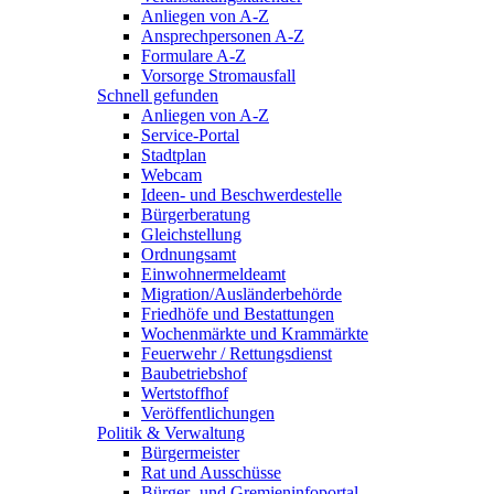
Anliegen von A-Z
Ansprechpersonen A-Z
Formulare A-Z
Vorsorge Stromausfall
Schnell gefunden
Anliegen von A-Z
Service-Portal
Stadtplan
Webcam
Ideen- und Beschwerdestelle
Bürgerberatung
Gleichstellung
Ordnungsamt
Einwohnermeldeamt
Migration/Ausländerbehörde
Friedhöfe und Bestattungen
Wochenmärkte und Krammärkte
Feuerwehr / Rettungsdienst
Baubetriebshof
Wertstoffhof
Veröffentlichungen
Politik & Verwaltung
Bürgermeister
Rat und Ausschüsse
Bürger- und Gremieninfoportal