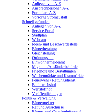
Anliegen von A-Z
Ansprechpersonen A-Z
Formulare A-Z
Vorsorge Stromausfall
Schnell gefunden
Anliegen von A-Z
Service-Portal
Stadtplan
Webcam
Ideen- und Beschwerdestelle
Bürgerberatung
Gleichstellung
Ordnungsamt
Einwohnermeldeamt
Migration/Ausländerbehörde
Friedhöfe und Bestattungen
Wochenmärkte und Krammärkte
Feuerwehr / Rettungsdienst
Baubetriebshof
Wertstoffhof
Veröffentlichungen
Politik & Verwaltung
Bürgermeister
Rat und Ausschüsse
Bürger- und Gremieninfoportal