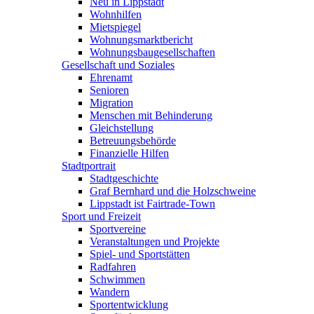
Neu in Lippstadt
Wohnhilfen
Mietspiegel
Wohnungsmarktbericht
Wohnungsbaugesellschaften
Gesellschaft und Soziales
Ehrenamt
Senioren
Migration
Menschen mit Behinderung
Gleichstellung
Betreuungsbehörde
Finanzielle Hilfen
Stadtportrait
Stadtgeschichte
Graf Bernhard und die Holzschweine
Lippstadt ist Fairtrade-Town
Sport und Freizeit
Sportvereine
Veranstaltungen und Projekte
Spiel- und Sportstätten
Radfahren
Schwimmen
Wandern
Sportentwicklung