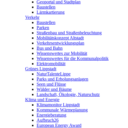
Geoportal und Stadtplan
Baustellen
Lärmkartierung
Verkehr
Baustellen
Parken
Straßenbau und Straßenbeleuchtung
Mobilitätskonzept Altstadt
Verkehrsentwicklungsplan
Bus und Bahn
Wissenswertes zur Mobilität
Wissenswertes für die Kommunalpolitik
Elektromobilität
Grünes Lippstadt
NaturTalenteLippe
Parks und Erholungsanlagen
Seen und Flüsse
Wälder und Bäume
Landschaft, Ökologie, Naturschutz
Klima und Energie
Klimamonitor Lippstadt
Kommunale Wärmeplanung
Energieberatung
Aufbruch26
European Energy Award