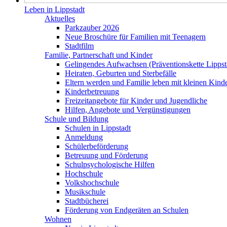
Leben in Lippstadt
Aktuelles
Parkzauber 2026
Neue Broschüre für Familien mit Teenagern
Stadtfilm
Familie, Partnerschaft und Kinder
Gelingendes Aufwachsen (Präventionskette Lippst
Heiraten, Geburten und Sterbefälle
Eltern werden und Familie leben mit kleinen Kind
Kinderbetreuung
Freizeitangebote für Kinder und Jugendliche
Hilfen, Angebote und Vergünstigungen
Schule und Bildung
Schulen in Lippstadt
Anmeldung
Schülerbeförderung
Betreuung und Förderung
Schulpsychologische Hilfen
Hochschule
Volkshochschule
Musikschule
Stadtbücherei
Förderung von Endgeräten an Schulen
Wohnen