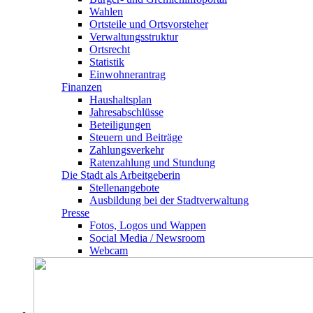
Wahlen
Ortsteile und Ortsvorsteher
Verwaltungsstruktur
Ortsrecht
Statistik
Einwohnerantrag
Finanzen
Haushaltsplan
Jahresabschlüsse
Beteiligungen
Steuern und Beiträge
Zahlungsverkehr
Ratenzahlung und Stundung
Die Stadt als Arbeitgeberin
Stellenangebote
Ausbildung bei der Stadtverwaltung
Presse
Fotos, Logos und Wappen
Social Media / Newsroom
Webcam