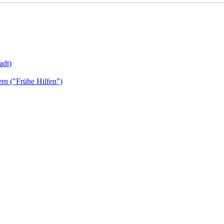
adt)
ern ("Frühe Hilfen")