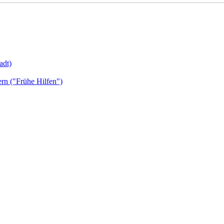
adt)
ern ("Frühe Hilfen")