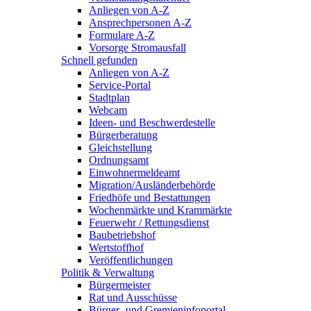
Anliegen von A-Z
Ansprechpersonen A-Z
Formulare A-Z
Vorsorge Stromausfall
Schnell gefunden
Anliegen von A-Z
Service-Portal
Stadtplan
Webcam
Ideen- und Beschwerdestelle
Bürgerberatung
Gleichstellung
Ordnungsamt
Einwohnermeldeamt
Migration/Ausländerbehörde
Friedhöfe und Bestattungen
Wochenmärkte und Krammärkte
Feuerwehr / Rettungsdienst
Baubetriebshof
Wertstoffhof
Veröffentlichungen
Politik & Verwaltung
Bürgermeister
Rat und Ausschüsse
Bürger- und Gremieninfoportal