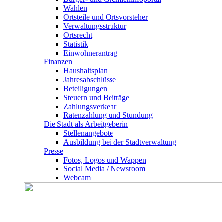
Wahlen
Ortsteile und Ortsvorsteher
Verwaltungsstruktur
Ortsrecht
Statistik
Einwohnerantrag
Finanzen
Haushaltsplan
Jahresabschlüsse
Beteiligungen
Steuern und Beiträge
Zahlungsverkehr
Ratenzahlung und Stundung
Die Stadt als Arbeitgeberin
Stellenangebote
Ausbildung bei der Stadtverwaltung
Presse
Fotos, Logos und Wappen
Social Media / Newsroom
Webcam