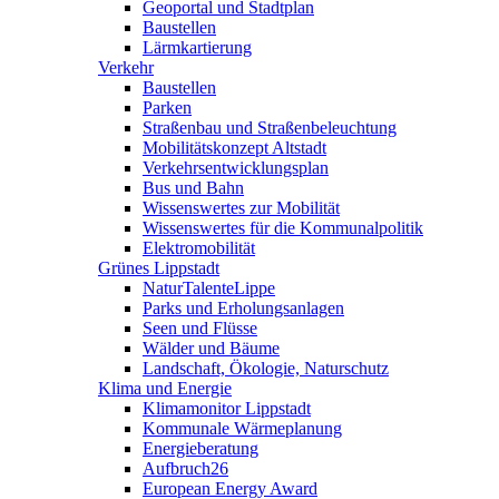
Geoportal und Stadtplan
Baustellen
Lärmkartierung
Verkehr
Baustellen
Parken
Straßenbau und Straßenbeleuchtung
Mobilitätskonzept Altstadt
Verkehrsentwicklungsplan
Bus und Bahn
Wissenswertes zur Mobilität
Wissenswertes für die Kommunalpolitik
Elektromobilität
Grünes Lippstadt
NaturTalenteLippe
Parks und Erholungsanlagen
Seen und Flüsse
Wälder und Bäume
Landschaft, Ökologie, Naturschutz
Klima und Energie
Klimamonitor Lippstadt
Kommunale Wärmeplanung
Energieberatung
Aufbruch26
European Energy Award