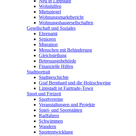
Neu in Lippstadt
Wohnhilfen
Mietspiegel
Wohnungsmarktbericht
Wohnungsbaugesellschaften
Gesellschaft und Soziales
Ehrenamt
Senioren
Migration
Menschen mit Behinderung
Gleichstellung
Betreuungsbehörde
Finanzielle Hilfen
Stadtportrait
Stadtgeschichte
Graf Bernhard und die Holzschweine
Lippstadt ist Fairtrade-Town
Sport und Freizeit
Sportvereine
Veranstaltungen und Projekte
Spiel- und Sportstätten
Radfahren
Schwimmen
Wandern
Sportentwicklung