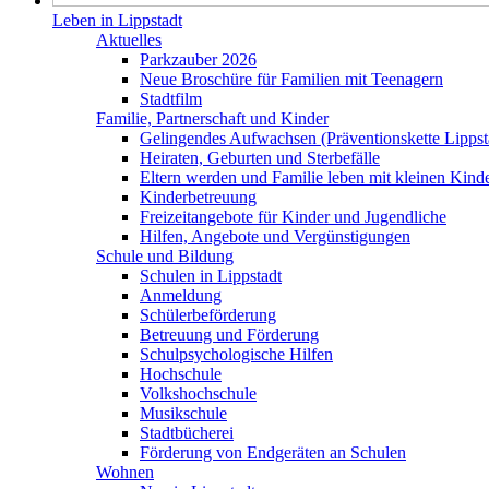
Leben in Lippstadt
Aktuelles
Parkzauber 2026
Neue Broschüre für Familien mit Teenagern
Stadtfilm
Familie, Partnerschaft und Kinder
Gelingendes Aufwachsen (Präventionskette Lippst
Heiraten, Geburten und Sterbefälle
Eltern werden und Familie leben mit kleinen Kind
Kinderbetreuung
Freizeitangebote für Kinder und Jugendliche
Hilfen, Angebote und Vergünstigungen
Schule und Bildung
Schulen in Lippstadt
Anmeldung
Schülerbeförderung
Betreuung und Förderung
Schulpsychologische Hilfen
Hochschule
Volkshochschule
Musikschule
Stadtbücherei
Förderung von Endgeräten an Schulen
Wohnen