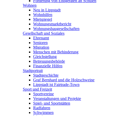
Förderung von Endgeräten an Schulen
Wohnen
Neu in Lippstadt
Wohnhilfen
Mietspiegel
Wohnungsmarktbericht
Wohnungsbaugesellschaften
Gesellschaft und Soziales
Ehrenamt
Senioren
Migration
Menschen mit Behinderung
Gleichstellung
Betreuungsbehörde
Finanzielle Hilfen
Stadtportrait
Stadtgeschichte
Graf Bernhard und die Holzschweine
Lippstadt ist Fairtrade-Town
Sport und Freizeit
Sportvereine
Veranstaltungen und Projekte
Spiel- und Sportstätten
Radfahren
Schwimmen