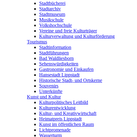
Stadtbücherei
Stadtarchiv
Stadtmuseum
Musikschule
Volkshochschule
Vereine und freie Kulturträger
Kulturverwaltung und Kulturförderung
Tourismus
Stadtinformation
Stadtführungen
Bad Waldliesborn
Sehenswürdigkeiten
Gastronomie und Einkaufen
Hansestadt Lippstadt
Historische Stadt- und Ortskerne
Souvenirs
Unterkünfte
Kunst und Kultur
Kulturpolitisches Leitbild
Kulturentwicklung
Kultur- und Kreativwirtschaft
Heimatpreis Lippstadt
Kunst im öffentlichen Raum
Lichtpromenade
Wasserturm