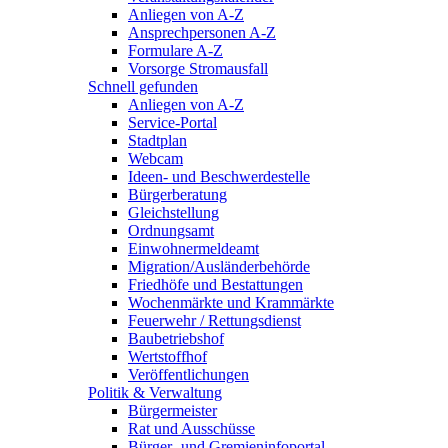
Anliegen von A-Z
Ansprechpersonen A-Z
Formulare A-Z
Vorsorge Stromausfall
Schnell gefunden
Anliegen von A-Z
Service-Portal
Stadtplan
Webcam
Ideen- und Beschwerdestelle
Bürgerberatung
Gleichstellung
Ordnungsamt
Einwohnermeldeamt
Migration/Ausländerbehörde
Friedhöfe und Bestattungen
Wochenmärkte und Krammärkte
Feuerwehr / Rettungsdienst
Baubetriebshof
Wertstoffhof
Veröffentlichungen
Politik & Verwaltung
Bürgermeister
Rat und Ausschüsse
Bürger- und Gremieninfoportal