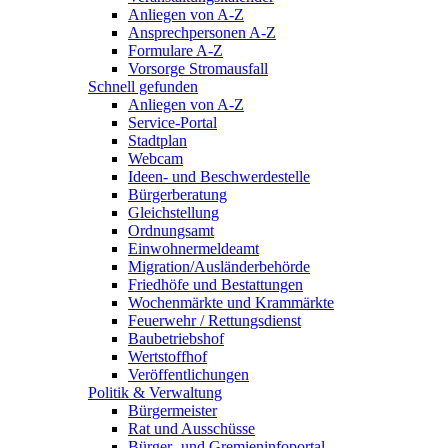
Anliegen von A-Z
Ansprechpersonen A-Z
Formulare A-Z
Vorsorge Stromausfall
Schnell gefunden
Anliegen von A-Z
Service-Portal
Stadtplan
Webcam
Ideen- und Beschwerdestelle
Bürgerberatung
Gleichstellung
Ordnungsamt
Einwohnermeldeamt
Migration/Ausländerbehörde
Friedhöfe und Bestattungen
Wochenmärkte und Krammärkte
Feuerwehr / Rettungsdienst
Baubetriebshof
Wertstoffhof
Veröffentlichungen
Politik & Verwaltung
Bürgermeister
Rat und Ausschüsse
Bürger- und Gremieninfoportal