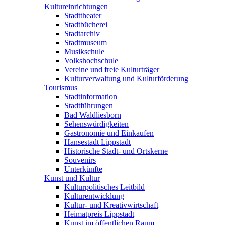
Kultureinrichtungen
Stadttheater
Stadtbücherei
Stadtarchiv
Stadtmuseum
Musikschule
Volkshochschule
Vereine und freie Kulturträger
Kulturverwaltung und Kulturförderung
Tourismus
Stadtinformation
Stadtführungen
Bad Waldliesborn
Sehenswürdigkeiten
Gastronomie und Einkaufen
Hansestadt Lippstadt
Historische Stadt- und Ortskerne
Souvenirs
Unterkünfte
Kunst und Kultur
Kulturpolitisches Leitbild
Kulturentwicklung
Kultur- und Kreativwirtschaft
Heimatpreis Lippstadt
Kunst im öffentlichen Raum