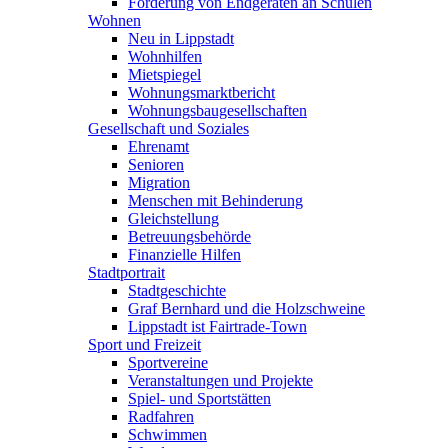
Förderung von Endgeräten an Schulen
Wohnen
Neu in Lippstadt
Wohnhilfen
Mietspiegel
Wohnungsmarktbericht
Wohnungsbaugesellschaften
Gesellschaft und Soziales
Ehrenamt
Senioren
Migration
Menschen mit Behinderung
Gleichstellung
Betreuungsbehörde
Finanzielle Hilfen
Stadtportrait
Stadtgeschichte
Graf Bernhard und die Holzschweine
Lippstadt ist Fairtrade-Town
Sport und Freizeit
Sportvereine
Veranstaltungen und Projekte
Spiel- und Sportstätten
Radfahren
Schwimmen