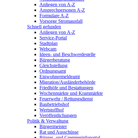
Anliegen von A-Z
Ansprechpersonen A-Z
Formulare A-Z
Vorsorge Stromausfall
Schnell gefunden
Anliegen von A-Z
Service-Portal
Stadtplan
Webcam
Ideen- und Beschwerdestelle
Bürgerberatung
Gleichstellung
Ordnungsamt
Einwohnermeldeamt
Migration/Ausländerbehörde
Friedhöfe und Bestattungen
Wochenmärkte und Krammärkte
Feuerwehr / Rettungsdienst
Baubetriebshof
Wertstoffhof
Veröffentlichungen
Politik & Verwaltung
Bürgermeister
Rat und Ausschüsse
Bürger- und Gremieninfoportal