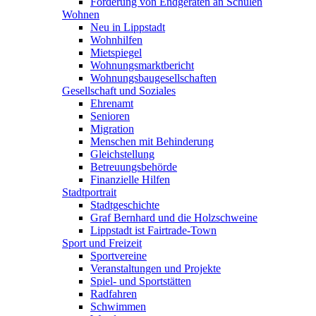
Förderung von Endgeräten an Schulen
Wohnen
Neu in Lippstadt
Wohnhilfen
Mietspiegel
Wohnungsmarktbericht
Wohnungsbaugesellschaften
Gesellschaft und Soziales
Ehrenamt
Senioren
Migration
Menschen mit Behinderung
Gleichstellung
Betreuungsbehörde
Finanzielle Hilfen
Stadtportrait
Stadtgeschichte
Graf Bernhard und die Holzschweine
Lippstadt ist Fairtrade-Town
Sport und Freizeit
Sportvereine
Veranstaltungen und Projekte
Spiel- und Sportstätten
Radfahren
Schwimmen