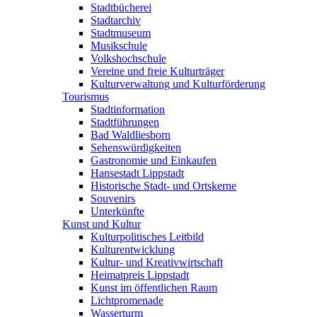
Stadtbücherei
Stadtarchiv
Stadtmuseum
Musikschule
Volkshochschule
Vereine und freie Kulturträger
Kulturverwaltung und Kulturförderung
Tourismus
Stadtinformation
Stadtführungen
Bad Waldliesborn
Sehenswürdigkeiten
Gastronomie und Einkaufen
Hansestadt Lippstadt
Historische Stadt- und Ortskerne
Souvenirs
Unterkünfte
Kunst und Kultur
Kulturpolitisches Leitbild
Kulturentwicklung
Kultur- und Kreativwirtschaft
Heimatpreis Lippstadt
Kunst im öffentlichen Raum
Lichtpromenade
Wasserturm