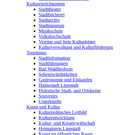
Kultureinrichtungen
Stadttheater
Stadtbücherei
Stadtarchiv
Stadtmuseum
Musikschule
Volkshochschule
Vereine und freie Kulturträger
Kulturverwaltung und Kulturförderung
Tourismus
Stadtinformation
Stadtführungen
Bad Waldliesborn
Sehenswürdigkeiten
Gastronomie und Einkaufen
Hansestadt Lippstadt
Historische Stadt- und Ortskerne
Souvenirs
Unterkünfte
Kunst und Kultur
Kulturpolitisches Leitbild
Kulturentwicklung
Kultur- und Kreativwirtschaft
Heimatpreis Lippstadt
Kunst im öffentlichen Raum