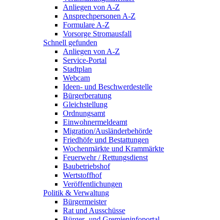
Anliegen von A-Z
Ansprechpersonen A-Z
Formulare A-Z
Vorsorge Stromausfall
Schnell gefunden
Anliegen von A-Z
Service-Portal
Stadtplan
Webcam
Ideen- und Beschwerdestelle
Bürgerberatung
Gleichstellung
Ordnungsamt
Einwohnermeldeamt
Migration/Ausländerbehörde
Friedhöfe und Bestattungen
Wochenmärkte und Krammärkte
Feuerwehr / Rettungsdienst
Baubetriebshof
Wertstoffhof
Veröffentlichungen
Politik & Verwaltung
Bürgermeister
Rat und Ausschüsse
Bürger- und Gremieninfoportal