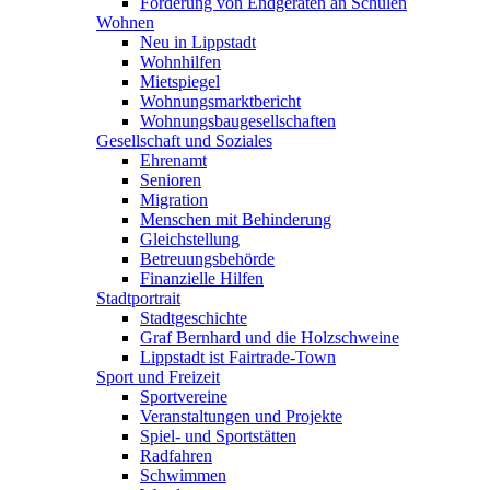
Förderung von Endgeräten an Schulen
Wohnen
Neu in Lippstadt
Wohnhilfen
Mietspiegel
Wohnungsmarktbericht
Wohnungsbaugesellschaften
Gesellschaft und Soziales
Ehrenamt
Senioren
Migration
Menschen mit Behinderung
Gleichstellung
Betreuungsbehörde
Finanzielle Hilfen
Stadtportrait
Stadtgeschichte
Graf Bernhard und die Holzschweine
Lippstadt ist Fairtrade-Town
Sport und Freizeit
Sportvereine
Veranstaltungen und Projekte
Spiel- und Sportstätten
Radfahren
Schwimmen