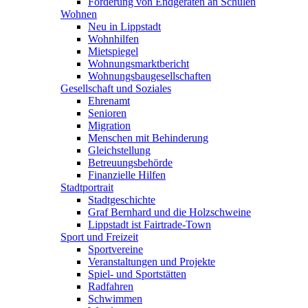
Förderung von Endgeräten an Schulen
Wohnen
Neu in Lippstadt
Wohnhilfen
Mietspiegel
Wohnungsmarktbericht
Wohnungsbaugesellschaften
Gesellschaft und Soziales
Ehrenamt
Senioren
Migration
Menschen mit Behinderung
Gleichstellung
Betreuungsbehörde
Finanzielle Hilfen
Stadtportrait
Stadtgeschichte
Graf Bernhard und die Holzschweine
Lippstadt ist Fairtrade-Town
Sport und Freizeit
Sportvereine
Veranstaltungen und Projekte
Spiel- und Sportstätten
Radfahren
Schwimmen