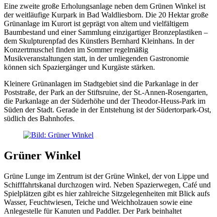
Eine zweite große Erholungsanlage neben dem Grünen Winkel ist
der weitläufige Kurpark in Bad Waldliesborn. Die 20 Hektar große
Grünanlage im Kurort ist geprägt von altem und vielfältigem
Baumbestand und einer Sammlung einzigartiger Bronzeplastiken –
dem Skulpturenpfad des Künstlers Bernhard Kleinhans. In der
Konzertmuschel finden im Sommer regelmäßig
Musikveranstaltungen statt, in der umliegenden Gastronomie
können sich Spaziergänger und Kurgäste stärken.
Kleinere Grünanlagen im Stadtgebiet sind die Parkanlage in der
Poststraße, der Park an der Stiftsruine, der St.-Annen-Rosengarten,
die Parkanlage an der Süderhöhe und der Theodor-Heuss-Park im
Süden der Stadt. Gerade in der Entstehung ist der Südertorpark-Ost,
südlich des Bahnhofes.
Grüner Winkel
Grüne Lunge im Zentrum ist der Grüne Winkel, der von Lippe und
Schifffahrtskanal durchzogen wird. Neben Spazierwegen, Café und
Spielplätzen gibt es hier zahlreiche Sitzgelegenheiten mit Blick aufs
Wasser, Feuchtwiesen, Teiche und Weichholzauen sowie eine
Anlegestelle für Kanuten und Paddler. Der Park beinhaltet