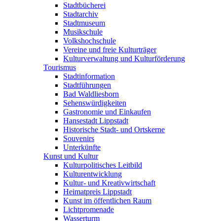
Stadtbücherei
Stadtarchiv
Stadtmuseum
Musikschule
Volkshochschule
Vereine und freie Kulturträger
Kulturverwaltung und Kulturförderung
Tourismus
Stadtinformation
Stadtführungen
Bad Waldliesborn
Sehenswürdigkeiten
Gastronomie und Einkaufen
Hansestadt Lippstadt
Historische Stadt- und Ortskerne
Souvenirs
Unterkünfte
Kunst und Kultur
Kulturpolitisches Leitbild
Kulturentwicklung
Kultur- und Kreativwirtschaft
Heimatpreis Lippstadt
Kunst im öffentlichen Raum
Lichtpromenade
Wasserturm