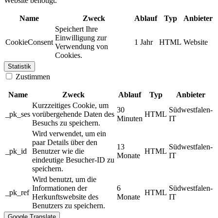
Website benötigt.
Name
Zweck
Ablauf
Typ
Anbieter
Speichert Ihre
Einwilligung zur
CookieConsent
1 Jahr
HTML
Website
Verwendung von
Cookies.
Statistik
Zustimmen
Name
Zweck
Ablauf
Typ
Anbieter
Kurzzeitiges Cookie, um
30
Südwestfalen-
_pk_ses
vorübergehende Daten des
HTML
Minuten
IT
Besuchs zu speichern.
Wird verwendet, um ein
paar Details über den
13
Südwestfalen-
_pk_id
Benutzer wie die
HTML
Monate
IT
eindeutige Besucher-ID zu
speichern.
Wird benutzt, um die
Informationen der
6
Südwestfalen-
_pk_ref
HTML
Herkunftswebsite des
Monate
IT
Benutzers zu speichern.
Google Translate