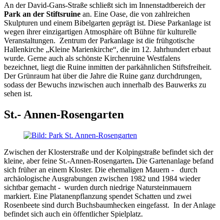
An der David-Gans-Straße schließt sich im Innenstadtbereich der
Park an der Stiftsruine
an. Eine Oase, die von zahlreichen
Skulpturen und einem Bibelgarten geprägt ist. Diese Parkanlage ist
wegen ihrer einzigartigen Atmosphäre oft Bühne für kulturelle
Veranstaltungen. Zentrum der Parkanlage ist die frühgotische
Hallenkirche „Kleine Marienkirche“, die im 12. Jahrhundert erbaut
wurde. Gerne auch als schönste Kirchenruine Westfalens
bezeichnet, liegt die Ruine inmitten der parkähnlichen Stiftsfreiheit.
Der Grünraum hat über die Jahre die Ruine ganz durchdrungen,
sodass der Bewuchs inzwischen auch innerhalb des Bauwerks zu
sehen ist.
St.- Annen-Rosengarten
Zwischen der Klosterstraße und der Kolpingstraße befindet sich der
kleine, aber feine St.-Annen-Rosengarten
.
Die Gartenanlage befand
sich früher an einem Kloster. Die ehemaligen Mauern - durch
archäologische Ausgrabungen zwischen 1982 und 1984 wieder
sichtbar gemacht - wurden durch niedrige Natursteinmauern
markiert. Eine Platanenpflanzung spendet Schatten und zwei
Rosenbeete sind durch Buchsbaumhecken eingefasst. In der Anlage
befindet sich auch ein öffentlicher Spielplatz.