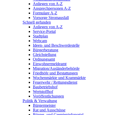
Anliegen von A-Z
Ansprechpersonen A-Z
Formulare A-Z
Vorsorge Stromausfall
Schnell gefunden
Anliegen von A-Z
Service-Portal
Stadtplan
Webcam
Ideen- und Beschwerdestelle
Bürgerberatung
Gleichstellung
Ordnungsamt
Einwohnermeldeamt
Migration/Ausländerbehörde
Friedhöfe und Bestattungen
Wochenmärkte und Krammärkte
Feuerwehr / Rettungsdienst
Baubetriebshof
Wertstoffhof
Veröffentlichungen
Politik & Verwaltung
Bürgermeister
Rat und Ausschüsse
Bürger- und Gremieninfoportal