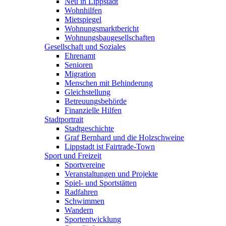
Neu in Lippstadt
Wohnhilfen
Mietspiegel
Wohnungsmarktbericht
Wohnungsbaugesellschaften
Gesellschaft und Soziales
Ehrenamt
Senioren
Migration
Menschen mit Behinderung
Gleichstellung
Betreuungsbehörde
Finanzielle Hilfen
Stadtportrait
Stadtgeschichte
Graf Bernhard und die Holzschweine
Lippstadt ist Fairtrade-Town
Sport und Freizeit
Sportvereine
Veranstaltungen und Projekte
Spiel- und Sportstätten
Radfahren
Schwimmen
Wandern
Sportentwicklung