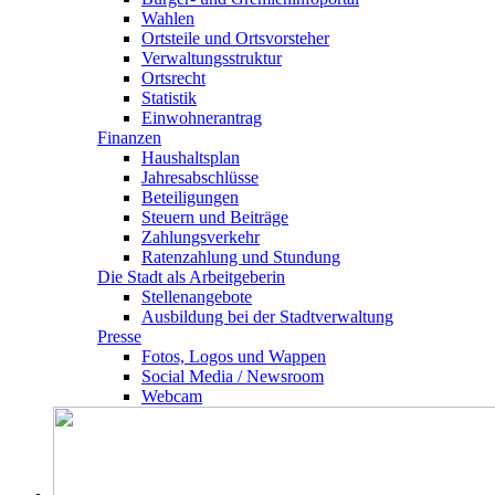
Wahlen
Ortsteile und Ortsvorsteher
Verwaltungsstruktur
Ortsrecht
Statistik
Einwohnerantrag
Finanzen
Haushaltsplan
Jahresabschlüsse
Beteiligungen
Steuern und Beiträge
Zahlungsverkehr
Ratenzahlung und Stundung
Die Stadt als Arbeitgeberin
Stellenangebote
Ausbildung bei der Stadtverwaltung
Presse
Fotos, Logos und Wappen
Social Media / Newsroom
Webcam