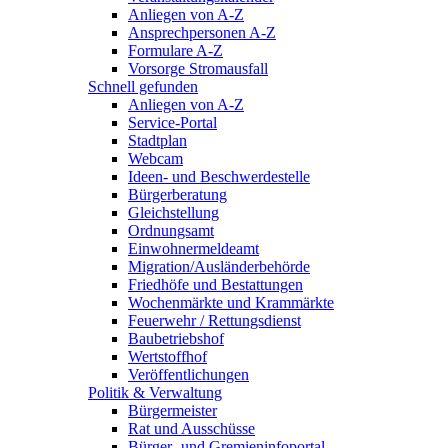
Anliegen von A-Z
Ansprechpersonen A-Z
Formulare A-Z
Vorsorge Stromausfall
Schnell gefunden
Anliegen von A-Z
Service-Portal
Stadtplan
Webcam
Ideen- und Beschwerdestelle
Bürgerberatung
Gleichstellung
Ordnungsamt
Einwohnermeldeamt
Migration/Ausländerbehörde
Friedhöfe und Bestattungen
Wochenmärkte und Krammärkte
Feuerwehr / Rettungsdienst
Baubetriebshof
Wertstoffhof
Veröffentlichungen
Politik & Verwaltung
Bürgermeister
Rat und Ausschüsse
Bürger- und Gremieninfoportal