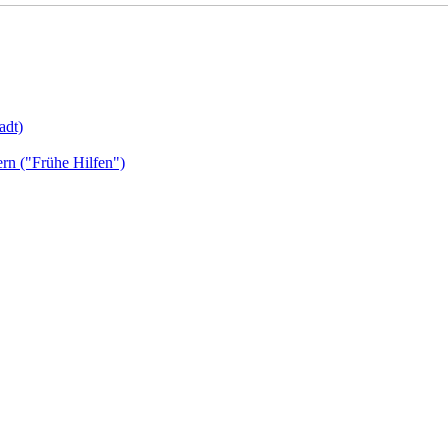
adt)
ern ("Frühe Hilfen")