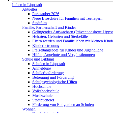
Leben in Lippstadt
Aktuelles
Parkzauber 2026
Neue Broschüre für Familien mit Teenagern
Stadtfilm
Familie, Partnerschaft und Kinder
Gelingendes Aufwachsen (Präventionskette Lippst
Heiraten, Geburten und Sterbefälle
Eltern werden und Familie leben mit kleinen Kind
Kinderbetreuung
Freizeitangebote für Kinder und Jugendliche
Hilfen, Angebote und Vergünstigungen
Schule und Bildung
Schulen in Lippstadt
Anmeldung
Schülerbeförderung
Betreuung und Förderung
Schulpsychologische Hilfen
Hochschule
Volkshochschule
Musikschule
Stadtbücherei
Förderung von Endgeräten an Schulen
Wohnen