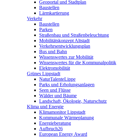
Geoportal und Stadtplan
Baustellen
Lärmkartierung
Verkehr
Baustellen
Parken
Straßenbau und Straßenbeleuchtung
Mobilitätskonzept Altstadt
Verkehrsentwicklungsplan
Bus und Bahn
Wissenswertes zur Mobilität
Wissenswertes für die Kommunalpolitik
Elektromobilität
Grünes Lippstadt
NaturTalenteLippe
Parks und Erholungsanlagen
Seen und Flüsse
Wälder und Bäume
Landschaft, Ökologie, Naturschutz
Klima und Energie
Klimamonitor Lippstadt
Kommunale Wärmeplanung
Energieberatung
Aufbruch26
European Energy Award