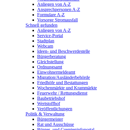
Anliegen von A-Z
Ansprechpersonen A-Z
Formulare A-Z
Vorsorge Stromausfall
Schnell gefunden
Anliegen von A-Z
Service-Portal
Stadtplan
Webcam
Ideen- und Beschwerdestelle
Bürgerberatung
Gleichstellung
Ordnungsamt
Einwohnermeldeamt
Migration/Ausländerbehörde
Friedhöfe und Bestattungen
Wochenmärkte und Krammärkte
Feuerwehr / Rettungsdienst
Baubetriebshof
Wertstoffhof
Veröffentlichungen
Politik & Verwaltung
Bürgermeister
Rat und Ausschüsse
Bürger- und Gremieninfoportal