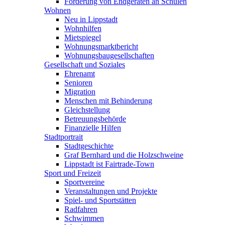
Förderung von Endgeräten an Schulen
Wohnen
Neu in Lippstadt
Wohnhilfen
Mietspiegel
Wohnungsmarktbericht
Wohnungsbaugesellschaften
Gesellschaft und Soziales
Ehrenamt
Senioren
Migration
Menschen mit Behinderung
Gleichstellung
Betreuungsbehörde
Finanzielle Hilfen
Stadtportrait
Stadtgeschichte
Graf Bernhard und die Holzschweine
Lippstadt ist Fairtrade-Town
Sport und Freizeit
Sportvereine
Veranstaltungen und Projekte
Spiel- und Sportstätten
Radfahren
Schwimmen