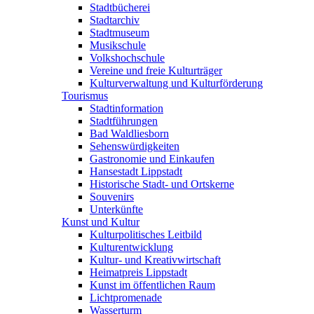
Stadtbücherei
Stadtarchiv
Stadtmuseum
Musikschule
Volkshochschule
Vereine und freie Kulturträger
Kulturverwaltung und Kulturförderung
Tourismus
Stadtinformation
Stadtführungen
Bad Waldliesborn
Sehenswürdigkeiten
Gastronomie und Einkaufen
Hansestadt Lippstadt
Historische Stadt- und Ortskerne
Souvenirs
Unterkünfte
Kunst und Kultur
Kulturpolitisches Leitbild
Kulturentwicklung
Kultur- und Kreativwirtschaft
Heimatpreis Lippstadt
Kunst im öffentlichen Raum
Lichtpromenade
Wasserturm