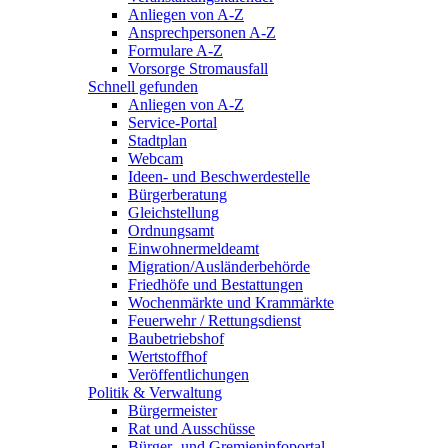
Anliegen von A-Z
Ansprechpersonen A-Z
Formulare A-Z
Vorsorge Stromausfall
Schnell gefunden
Anliegen von A-Z
Service-Portal
Stadtplan
Webcam
Ideen- und Beschwerdestelle
Bürgerberatung
Gleichstellung
Ordnungsamt
Einwohnermeldeamt
Migration/Ausländerbehörde
Friedhöfe und Bestattungen
Wochenmärkte und Krammärkte
Feuerwehr / Rettungsdienst
Baubetriebshof
Wertstoffhof
Veröffentlichungen
Politik & Verwaltung
Bürgermeister
Rat und Ausschüsse
Bürger- und Gremieninfoportal