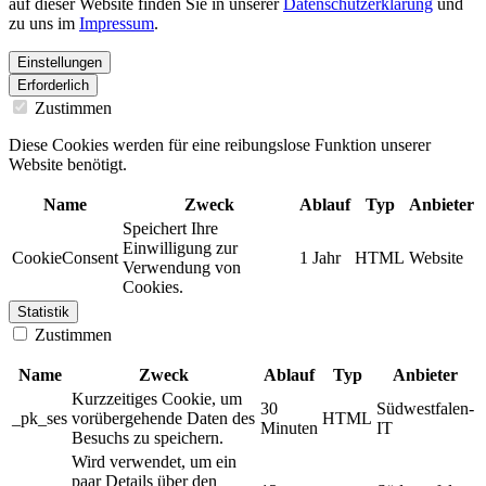
auf dieser Website finden Sie in unserer
Datenschutzerklärung
und
zu uns im
Impressum
.
Einstellungen
Erforderlich
Zustimmen
Diese Cookies werden für eine reibungslose Funktion unserer
Website benötigt.
Name
Zweck
Ablauf
Typ
Anbieter
Speichert Ihre
Einwilligung zur
CookieConsent
1 Jahr
HTML
Website
Verwendung von
Cookies.
Statistik
Zustimmen
Name
Zweck
Ablauf
Typ
Anbieter
Kurzzeitiges Cookie, um
30
Südwestfalen-
_pk_ses
vorübergehende Daten des
HTML
Minuten
IT
Besuchs zu speichern.
Wird verwendet, um ein
paar Details über den