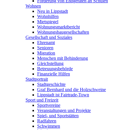
Förderung von Endgeräten an Schulen
Wohnen
Neu in Lippstadt
Wohnhilfen
Mietspiegel
Wohnungsmarktbericht
Wohnungsbaugesellschaften
Gesellschaft und Soziales
Ehrenamt
Senioren
Migration
Menschen mit Behinderung
Gleichstellung
Betreuungsbehörde
Finanzielle Hilfen
Stadtportrait
Stadtgeschichte
Graf Bernhard und die Holzschweine
Lippstadt ist Fairtrade-Town
Sport und Freizeit
Sportvereine
Veranstaltungen und Projekte
Spiel- und Sportstätten
Radfahren
Schwimmen