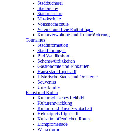
Stadtbücherei
Stadtarchiv
Stadtmuseum
Musikschule
Volkshochschule
Vereine und freie Kulturträger
Kulturverwaltung und Kulturförderung
Tourismus
Stadtinformation
Stadtführungen
Bad Waldliesborn
Sehenswürdigkeiten
Gastronomie und Einkaufen
Hansestadt Lippstadt
Historische Stadt- und Ortskerne
Souvenirs
Unterkünfte
Kunst und Kultur
Kulturpolitisches Leitbild
Kulturentwicklung
Kultur- und Kreativwirtschaft
Heimatpreis Lippstadt
Kunst im öffentlichen Raum
Lichtpromenade
Wasserturm