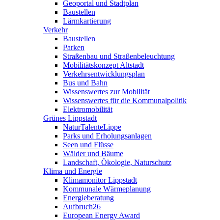
Geoportal und Stadtplan
Baustellen
Lärmkartierung
Verkehr
Baustellen
Parken
Straßenbau und Straßenbeleuchtung
Mobilitätskonzept Altstadt
Verkehrsentwicklungsplan
Bus und Bahn
Wissenswertes zur Mobilität
Wissenswertes für die Kommunalpolitik
Elektromobilität
Grünes Lippstadt
NaturTalenteLippe
Parks und Erholungsanlagen
Seen und Flüsse
Wälder und Bäume
Landschaft, Ökologie, Naturschutz
Klima und Energie
Klimamonitor Lippstadt
Kommunale Wärmeplanung
Energieberatung
Aufbruch26
European Energy Award