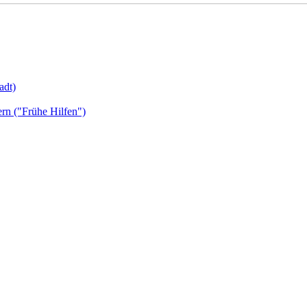
adt)
ern ("Frühe Hilfen")