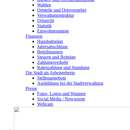
Wahlen
Ortsteile und Ortsvorsteher
Verwaltungsstruktur
Ortsrecht
Statistik
Einwohnerantrag
Finanzen
Haushaltsplan
Jahresabschlüsse
Beteiligungen
Steuern und Beiträge
Zahlungsverkehr
Ratenzahlung und Stundung
Die Stadt als Arbeitgeberin
Stellenangebote
Ausbildung bei der Stadtverwaltung
Presse
Fotos, Logos und Wappen
Social Media / Newsroom
Webcam