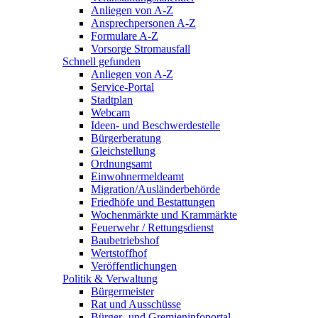
Anliegen von A-Z
Ansprechpersonen A-Z
Formulare A-Z
Vorsorge Stromausfall
Schnell gefunden
Anliegen von A-Z
Service-Portal
Stadtplan
Webcam
Ideen- und Beschwerdestelle
Bürgerberatung
Gleichstellung
Ordnungsamt
Einwohnermeldeamt
Migration/Ausländerbehörde
Friedhöfe und Bestattungen
Wochenmärkte und Krammärkte
Feuerwehr / Rettungsdienst
Baubetriebshof
Wertstoffhof
Veröffentlichungen
Politik & Verwaltung
Bürgermeister
Rat und Ausschüsse
Bürger- und Gremieninfoportal