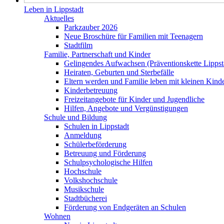
Leben in Lippstadt
Aktuelles
Parkzauber 2026
Neue Broschüre für Familien mit Teenagern
Stadtfilm
Familie, Partnerschaft und Kinder
Gelingendes Aufwachsen (Präventionskette Lippst
Heiraten, Geburten und Sterbefälle
Eltern werden und Familie leben mit kleinen Kind
Kinderbetreuung
Freizeitangebote für Kinder und Jugendliche
Hilfen, Angebote und Vergünstigungen
Schule und Bildung
Schulen in Lippstadt
Anmeldung
Schülerbeförderung
Betreuung und Förderung
Schulpsychologische Hilfen
Hochschule
Volkshochschule
Musikschule
Stadtbücherei
Förderung von Endgeräten an Schulen
Wohnen