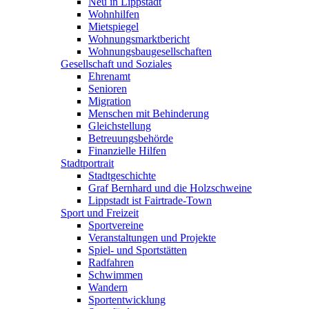
Neu in Lippstadt
Wohnhilfen
Mietspiegel
Wohnungsmarktbericht
Wohnungsbaugesellschaften
Gesellschaft und Soziales
Ehrenamt
Senioren
Migration
Menschen mit Behinderung
Gleichstellung
Betreuungsbehörde
Finanzielle Hilfen
Stadtportrait
Stadtgeschichte
Graf Bernhard und die Holzschweine
Lippstadt ist Fairtrade-Town
Sport und Freizeit
Sportvereine
Veranstaltungen und Projekte
Spiel- und Sportstätten
Radfahren
Schwimmen
Wandern
Sportentwicklung