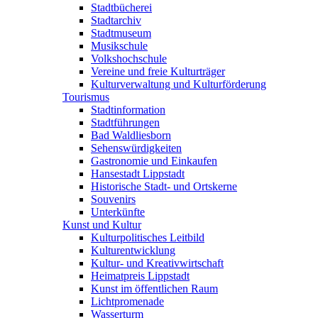
Stadtbücherei
Stadtarchiv
Stadtmuseum
Musikschule
Volkshochschule
Vereine und freie Kulturträger
Kulturverwaltung und Kulturförderung
Tourismus
Stadtinformation
Stadtführungen
Bad Waldliesborn
Sehenswürdigkeiten
Gastronomie und Einkaufen
Hansestadt Lippstadt
Historische Stadt- und Ortskerne
Souvenirs
Unterkünfte
Kunst und Kultur
Kulturpolitisches Leitbild
Kulturentwicklung
Kultur- und Kreativwirtschaft
Heimatpreis Lippstadt
Kunst im öffentlichen Raum
Lichtpromenade
Wasserturm