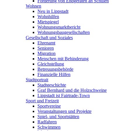
Förderung von Endgeräten an Schulen
Wohnen
Neu in Lippstadt
Wohnhilfen
Mietspiegel
Wohnungsmarktbericht
Wohnungsbaugesellschaften
Gesellschaft und Soziales
Ehrenamt
Senioren
Migration
Menschen mit Behinderung
Gleichstellung
Betreuungsbehörde
Finanzielle Hilfen
Stadtportrait
Stadtgeschichte
Graf Bernhard und die Holzschweine
Lippstadt ist Fairtrade-Town
Sport und Freizeit
Sportvereine
Veranstaltungen und Projekte
Spiel- und Sportstätten
Radfahren
Schwimmen