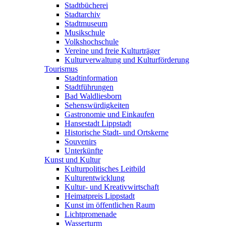
Stadtbücherei
Stadtarchiv
Stadtmuseum
Musikschule
Volkshochschule
Vereine und freie Kulturträger
Kulturverwaltung und Kulturförderung
Tourismus
Stadtinformation
Stadtführungen
Bad Waldliesborn
Sehenswürdigkeiten
Gastronomie und Einkaufen
Hansestadt Lippstadt
Historische Stadt- und Ortskerne
Souvenirs
Unterkünfte
Kunst und Kultur
Kulturpolitisches Leitbild
Kulturentwicklung
Kultur- und Kreativwirtschaft
Heimatpreis Lippstadt
Kunst im öffentlichen Raum
Lichtpromenade
Wasserturm