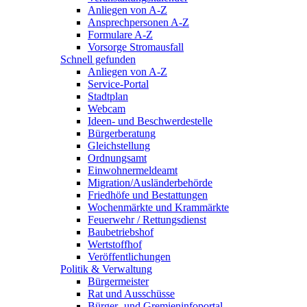
Anliegen von A-Z
Ansprechpersonen A-Z
Formulare A-Z
Vorsorge Stromausfall
Schnell gefunden
Anliegen von A-Z
Service-Portal
Stadtplan
Webcam
Ideen- und Beschwerdestelle
Bürgerberatung
Gleichstellung
Ordnungsamt
Einwohnermeldeamt
Migration/Ausländerbehörde
Friedhöfe und Bestattungen
Wochenmärkte und Krammärkte
Feuerwehr / Rettungsdienst
Baubetriebshof
Wertstoffhof
Veröffentlichungen
Politik & Verwaltung
Bürgermeister
Rat und Ausschüsse
Bürger- und Gremieninfoportal