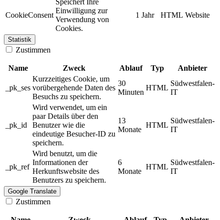
Speichert Ihre
Einwilligung zur
CookieConsent
1 Jahr
HTML
Website
Verwendung von
Cookies.
Statistik
Zustimmen
Name
Zweck
Ablauf
Typ
Anbieter
Kurzzeitiges Cookie, um
30
Südwestfalen-
_pk_ses
vorübergehende Daten des
HTML
Minuten
IT
Besuchs zu speichern.
Wird verwendet, um ein
paar Details über den
13
Südwestfalen-
_pk_id
Benutzer wie die
HTML
Monate
IT
eindeutige Besucher-ID zu
speichern.
Wird benutzt, um die
Informationen der
6
Südwestfalen-
_pk_ref
HTML
Herkunftswebsite des
Monate
IT
Benutzers zu speichern.
Google Translate
Zustimmen
Name
Zweck
Ablauf
Typ
Anbieter