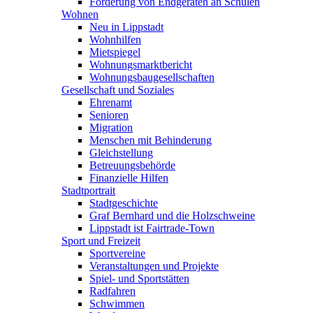
Förderung von Endgeräten an Schulen
Wohnen
Neu in Lippstadt
Wohnhilfen
Mietspiegel
Wohnungsmarktbericht
Wohnungsbaugesellschaften
Gesellschaft und Soziales
Ehrenamt
Senioren
Migration
Menschen mit Behinderung
Gleichstellung
Betreuungsbehörde
Finanzielle Hilfen
Stadtportrait
Stadtgeschichte
Graf Bernhard und die Holzschweine
Lippstadt ist Fairtrade-Town
Sport und Freizeit
Sportvereine
Veranstaltungen und Projekte
Spiel- und Sportstätten
Radfahren
Schwimmen