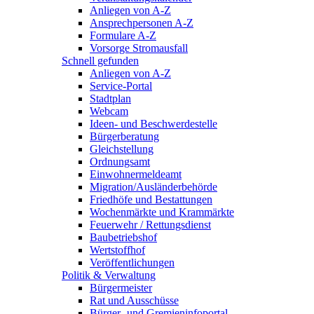
Anliegen von A-Z
Ansprechpersonen A-Z
Formulare A-Z
Vorsorge Stromausfall
Schnell gefunden
Anliegen von A-Z
Service-Portal
Stadtplan
Webcam
Ideen- und Beschwerdestelle
Bürgerberatung
Gleichstellung
Ordnungsamt
Einwohnermeldeamt
Migration/Ausländerbehörde
Friedhöfe und Bestattungen
Wochenmärkte und Krammärkte
Feuerwehr / Rettungsdienst
Baubetriebshof
Wertstoffhof
Veröffentlichungen
Politik & Verwaltung
Bürgermeister
Rat und Ausschüsse
Bürger- und Gremieninfoportal