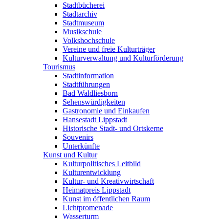
Stadtbücherei
Stadtarchiv
Stadtmuseum
Musikschule
Volkshochschule
Vereine und freie Kulturträger
Kulturverwaltung und Kulturförderung
Tourismus
Stadtinformation
Stadtführungen
Bad Waldliesborn
Sehenswürdigkeiten
Gastronomie und Einkaufen
Hansestadt Lippstadt
Historische Stadt- und Ortskerne
Souvenirs
Unterkünfte
Kunst und Kultur
Kulturpolitisches Leitbild
Kulturentwicklung
Kultur- und Kreativwirtschaft
Heimatpreis Lippstadt
Kunst im öffentlichen Raum
Lichtpromenade
Wasserturm