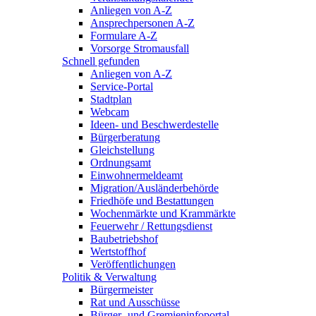
Anliegen von A-Z
Ansprechpersonen A-Z
Formulare A-Z
Vorsorge Stromausfall
Schnell gefunden
Anliegen von A-Z
Service-Portal
Stadtplan
Webcam
Ideen- und Beschwerdestelle
Bürgerberatung
Gleichstellung
Ordnungsamt
Einwohnermeldeamt
Migration/Ausländerbehörde
Friedhöfe und Bestattungen
Wochenmärkte und Krammärkte
Feuerwehr / Rettungsdienst
Baubetriebshof
Wertstoffhof
Veröffentlichungen
Politik & Verwaltung
Bürgermeister
Rat und Ausschüsse
Bürger- und Gremieninfoportal