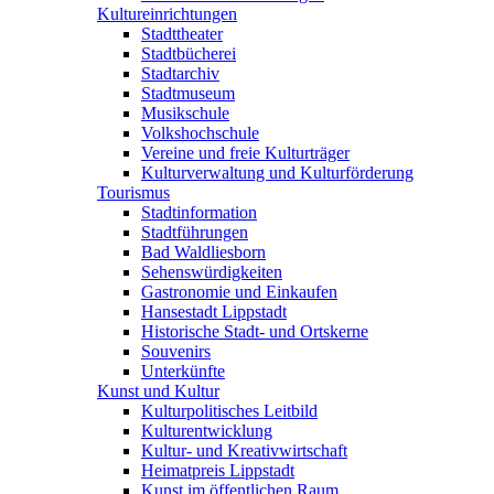
Kultureinrichtungen
Stadttheater
Stadtbücherei
Stadtarchiv
Stadtmuseum
Musikschule
Volkshochschule
Vereine und freie Kulturträger
Kulturverwaltung und Kulturförderung
Tourismus
Stadtinformation
Stadtführungen
Bad Waldliesborn
Sehenswürdigkeiten
Gastronomie und Einkaufen
Hansestadt Lippstadt
Historische Stadt- und Ortskerne
Souvenirs
Unterkünfte
Kunst und Kultur
Kulturpolitisches Leitbild
Kulturentwicklung
Kultur- und Kreativwirtschaft
Heimatpreis Lippstadt
Kunst im öffentlichen Raum