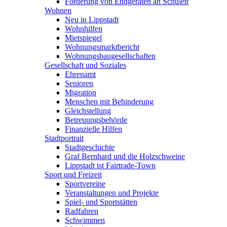
Förderung von Endgeräten an Schulen
Wohnen
Neu in Lippstadt
Wohnhilfen
Mietspiegel
Wohnungsmarktbericht
Wohnungsbaugesellschaften
Gesellschaft und Soziales
Ehrenamt
Senioren
Migration
Menschen mit Behinderung
Gleichstellung
Betreuungsbehörde
Finanzielle Hilfen
Stadtportrait
Stadtgeschichte
Graf Bernhard und die Holzschweine
Lippstadt ist Fairtrade-Town
Sport und Freizeit
Sportvereine
Veranstaltungen und Projekte
Spiel- und Sportstätten
Radfahren
Schwimmen