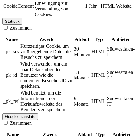
Einwilligung zur
CookieConsent
1 Jahr
HTML
Website
Verwendung von
Cookies.
Statistik
Zustimmen
Name
Zweck
Ablauf
Typ
Anbieter
Kurzzeitiges Cookie, um
30
Südwestfalen-
_pk_ses
vorübergehende Daten des
HTML
Minuten
IT
Besuchs zu speichern.
Wird verwendet, um ein
paar Details über den
13
Südwestfalen-
_pk_id
Benutzer wie die
HTML
Monate
IT
eindeutige Besucher-ID zu
speichern.
Wird benutzt, um die
Informationen der
6
Südwestfalen-
_pk_ref
HTML
Herkunftswebsite des
Monate
IT
Benutzers zu speichern.
Google Translate
Zustimmen
Name
Zweck
Ablauf
Typ
Anbieter