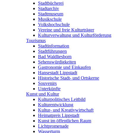
Stadtbücherei
Stadtarchiv
Stadtmuseum
Musikschule
Volkshochschule
Vereine und freie Kulturträger
Kulturverwaltung und Kulturförderung
Tourismus
Stadtinformation
Stadtführungen
Bad Waldliesborn
Sehenswürdigkeiten
Gastronomie und Einkaufen
Hansestadt Lippstadt
Historische Stadt- und Ortskerne
Souvenirs
Unterkünfte
Kunst und Kultur
Kulturpolitisches Leitbild
Kulturentwicklung
Kultur- und Kreativwirtschaft
Heimatpreis Lippstadt
Kunst im öffentlichen Raum
Lichtpromenade
Wasserturm