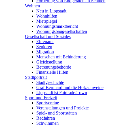
Förderung von Endgeräten an Schulen
Wohnen
Neu in Lippstadt
Wohnhilfen
Mietspiegel
Wohnungsmarktbericht
Wohnungsbaugesellschaften
Gesellschaft und Soziales
Ehrenamt
Senioren
Migration
Menschen mit Behinderung
Gleichstellung
Betreuungsbehörde
Finanzielle Hilfen
Stadtportrait
Stadtgeschichte
Graf Bernhard und die Holzschweine
Lippstadt ist Fairtrade-Town
Sport und Freizeit
Sportvereine
Veranstaltungen und Projekte
Spiel- und Sportstätten
Radfahren
Schwimmen