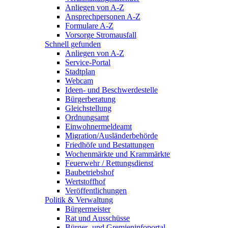
Anliegen von A-Z
Ansprechpersonen A-Z
Formulare A-Z
Vorsorge Stromausfall
Schnell gefunden
Anliegen von A-Z
Service-Portal
Stadtplan
Webcam
Ideen- und Beschwerdestelle
Bürgerberatung
Gleichstellung
Ordnungsamt
Einwohnermeldeamt
Migration/Ausländerbehörde
Friedhöfe und Bestattungen
Wochenmärkte und Krammärkte
Feuerwehr / Rettungsdienst
Baubetriebshof
Wertstoffhof
Veröffentlichungen
Politik & Verwaltung
Bürgermeister
Rat und Ausschüsse
Bürger- und Gremieninfoportal