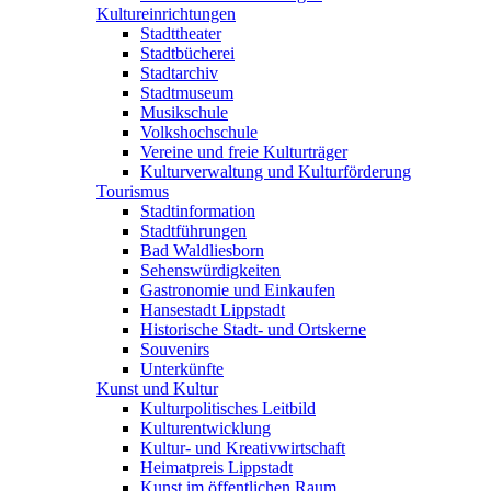
Kultureinrichtungen
Stadttheater
Stadtbücherei
Stadtarchiv
Stadtmuseum
Musikschule
Volkshochschule
Vereine und freie Kulturträger
Kulturverwaltung und Kulturförderung
Tourismus
Stadtinformation
Stadtführungen
Bad Waldliesborn
Sehenswürdigkeiten
Gastronomie und Einkaufen
Hansestadt Lippstadt
Historische Stadt- und Ortskerne
Souvenirs
Unterkünfte
Kunst und Kultur
Kulturpolitisches Leitbild
Kulturentwicklung
Kultur- und Kreativwirtschaft
Heimatpreis Lippstadt
Kunst im öffentlichen Raum