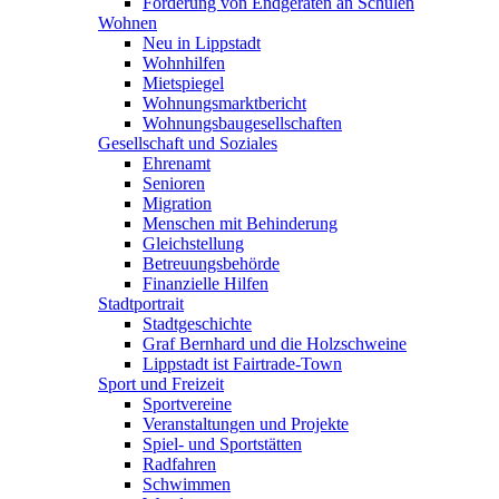
Förderung von Endgeräten an Schulen
Wohnen
Neu in Lippstadt
Wohnhilfen
Mietspiegel
Wohnungsmarktbericht
Wohnungsbaugesellschaften
Gesellschaft und Soziales
Ehrenamt
Senioren
Migration
Menschen mit Behinderung
Gleichstellung
Betreuungsbehörde
Finanzielle Hilfen
Stadtportrait
Stadtgeschichte
Graf Bernhard und die Holzschweine
Lippstadt ist Fairtrade-Town
Sport und Freizeit
Sportvereine
Veranstaltungen und Projekte
Spiel- und Sportstätten
Radfahren
Schwimmen