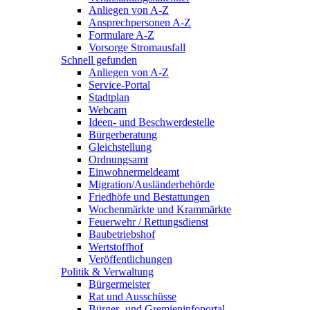
Anliegen von A-Z
Ansprechpersonen A-Z
Formulare A-Z
Vorsorge Stromausfall
Schnell gefunden
Anliegen von A-Z
Service-Portal
Stadtplan
Webcam
Ideen- und Beschwerdestelle
Bürgerberatung
Gleichstellung
Ordnungsamt
Einwohnermeldeamt
Migration/Ausländerbehörde
Friedhöfe und Bestattungen
Wochenmärkte und Krammärkte
Feuerwehr / Rettungsdienst
Baubetriebshof
Wertstoffhof
Veröffentlichungen
Politik & Verwaltung
Bürgermeister
Rat und Ausschüsse
Bürger- und Gremieninfoportal