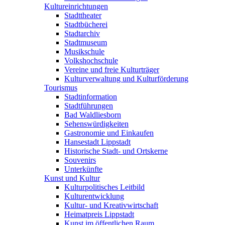
Kultureinrichtungen
Stadttheater
Stadtbücherei
Stadtarchiv
Stadtmuseum
Musikschule
Volkshochschule
Vereine und freie Kulturträger
Kulturverwaltung und Kulturförderung
Tourismus
Stadtinformation
Stadtführungen
Bad Waldliesborn
Sehenswürdigkeiten
Gastronomie und Einkaufen
Hansestadt Lippstadt
Historische Stadt- und Ortskerne
Souvenirs
Unterkünfte
Kunst und Kultur
Kulturpolitisches Leitbild
Kulturentwicklung
Kultur- und Kreativwirtschaft
Heimatpreis Lippstadt
Kunst im öffentlichen Raum