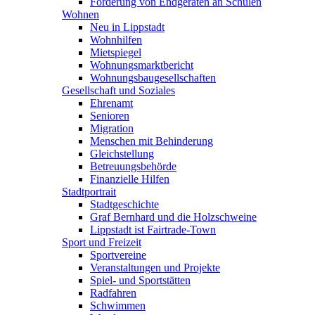
Förderung von Endgeräten an Schulen
Wohnen
Neu in Lippstadt
Wohnhilfen
Mietspiegel
Wohnungsmarktbericht
Wohnungsbaugesellschaften
Gesellschaft und Soziales
Ehrenamt
Senioren
Migration
Menschen mit Behinderung
Gleichstellung
Betreuungsbehörde
Finanzielle Hilfen
Stadtportrait
Stadtgeschichte
Graf Bernhard und die Holzschweine
Lippstadt ist Fairtrade-Town
Sport und Freizeit
Sportvereine
Veranstaltungen und Projekte
Spiel- und Sportstätten
Radfahren
Schwimmen