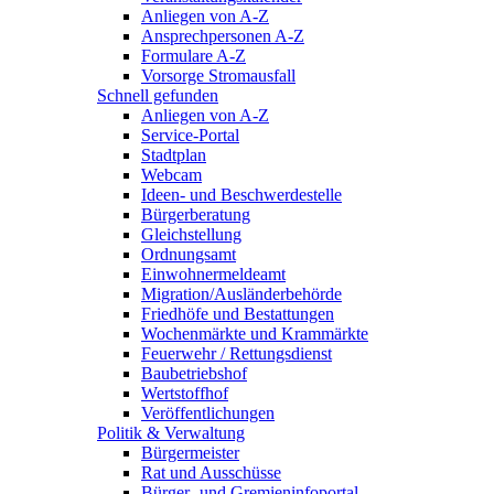
Anliegen von A-Z
Ansprechpersonen A-Z
Formulare A-Z
Vorsorge Stromausfall
Schnell gefunden
Anliegen von A-Z
Service-Portal
Stadtplan
Webcam
Ideen- und Beschwerdestelle
Bürgerberatung
Gleichstellung
Ordnungsamt
Einwohnermeldeamt
Migration/Ausländerbehörde
Friedhöfe und Bestattungen
Wochenmärkte und Krammärkte
Feuerwehr / Rettungsdienst
Baubetriebshof
Wertstoffhof
Veröffentlichungen
Politik & Verwaltung
Bürgermeister
Rat und Ausschüsse
Bürger- und Gremieninfoportal