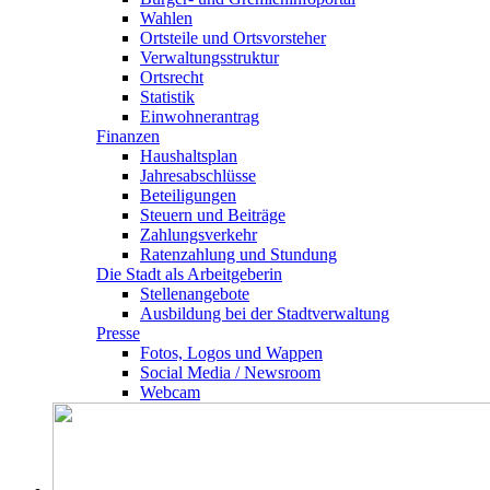
Wahlen
Ortsteile und Ortsvorsteher
Verwaltungsstruktur
Ortsrecht
Statistik
Einwohnerantrag
Finanzen
Haushaltsplan
Jahresabschlüsse
Beteiligungen
Steuern und Beiträge
Zahlungsverkehr
Ratenzahlung und Stundung
Die Stadt als Arbeitgeberin
Stellenangebote
Ausbildung bei der Stadtverwaltung
Presse
Fotos, Logos und Wappen
Social Media / Newsroom
Webcam