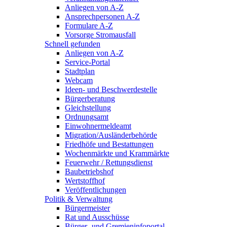
Anliegen von A-Z
Ansprechpersonen A-Z
Formulare A-Z
Vorsorge Stromausfall
Schnell gefunden
Anliegen von A-Z
Service-Portal
Stadtplan
Webcam
Ideen- und Beschwerdestelle
Bürgerberatung
Gleichstellung
Ordnungsamt
Einwohnermeldeamt
Migration/Ausländerbehörde
Friedhöfe und Bestattungen
Wochenmärkte und Krammärkte
Feuerwehr / Rettungsdienst
Baubetriebshof
Wertstoffhof
Veröffentlichungen
Politik & Verwaltung
Bürgermeister
Rat und Ausschüsse
Bürger- und Gremieninfoportal