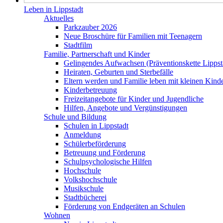
Leben in Lippstadt
Aktuelles
Parkzauber 2026
Neue Broschüre für Familien mit Teenagern
Stadtfilm
Familie, Partnerschaft und Kinder
Gelingendes Aufwachsen (Präventionskette Lippst
Heiraten, Geburten und Sterbefälle
Eltern werden und Familie leben mit kleinen Kind
Kinderbetreuung
Freizeitangebote für Kinder und Jugendliche
Hilfen, Angebote und Vergünstigungen
Schule und Bildung
Schulen in Lippstadt
Anmeldung
Schülerbeförderung
Betreuung und Förderung
Schulpsychologische Hilfen
Hochschule
Volkshochschule
Musikschule
Stadtbücherei
Förderung von Endgeräten an Schulen
Wohnen