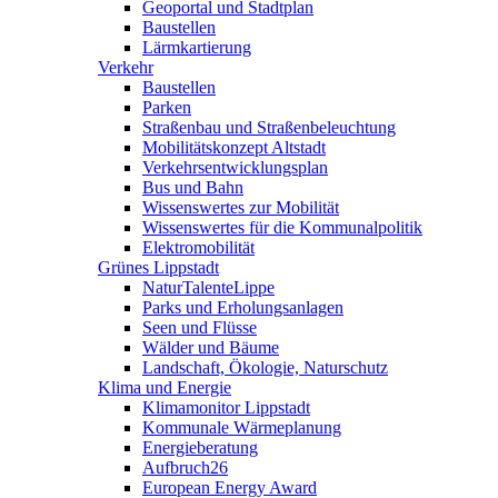
Geoportal und Stadtplan
Baustellen
Lärmkartierung
Verkehr
Baustellen
Parken
Straßenbau und Straßenbeleuchtung
Mobilitätskonzept Altstadt
Verkehrsentwicklungsplan
Bus und Bahn
Wissenswertes zur Mobilität
Wissenswertes für die Kommunalpolitik
Elektromobilität
Grünes Lippstadt
NaturTalenteLippe
Parks und Erholungsanlagen
Seen und Flüsse
Wälder und Bäume
Landschaft, Ökologie, Naturschutz
Klima und Energie
Klimamonitor Lippstadt
Kommunale Wärmeplanung
Energieberatung
Aufbruch26
European Energy Award