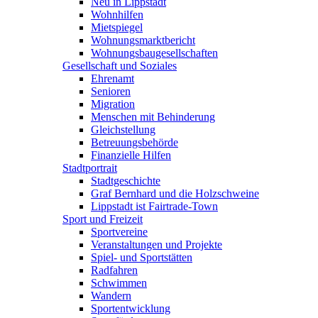
Neu in Lippstadt
Wohnhilfen
Mietspiegel
Wohnungsmarktbericht
Wohnungsbaugesellschaften
Gesellschaft und Soziales
Ehrenamt
Senioren
Migration
Menschen mit Behinderung
Gleichstellung
Betreuungsbehörde
Finanzielle Hilfen
Stadtportrait
Stadtgeschichte
Graf Bernhard und die Holzschweine
Lippstadt ist Fairtrade-Town
Sport und Freizeit
Sportvereine
Veranstaltungen und Projekte
Spiel- und Sportstätten
Radfahren
Schwimmen
Wandern
Sportentwicklung