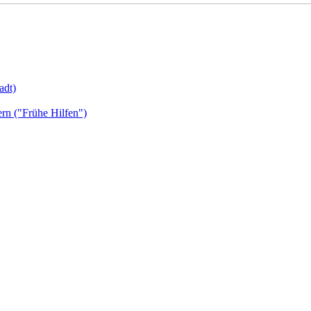
adt)
ern ("Frühe Hilfen")