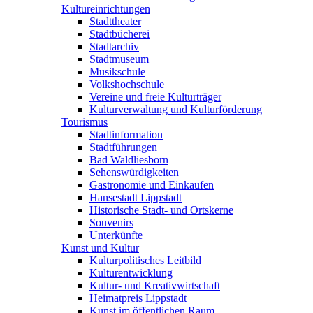
Kultureinrichtungen
Stadttheater
Stadtbücherei
Stadtarchiv
Stadtmuseum
Musikschule
Volkshochschule
Vereine und freie Kulturträger
Kulturverwaltung und Kulturförderung
Tourismus
Stadtinformation
Stadtführungen
Bad Waldliesborn
Sehenswürdigkeiten
Gastronomie und Einkaufen
Hansestadt Lippstadt
Historische Stadt- und Ortskerne
Souvenirs
Unterkünfte
Kunst und Kultur
Kulturpolitisches Leitbild
Kulturentwicklung
Kultur- und Kreativwirtschaft
Heimatpreis Lippstadt
Kunst im öffentlichen Raum