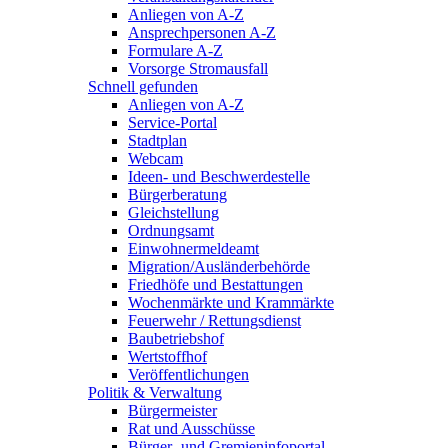
Anliegen von A-Z
Ansprechpersonen A-Z
Formulare A-Z
Vorsorge Stromausfall
Schnell gefunden
Anliegen von A-Z
Service-Portal
Stadtplan
Webcam
Ideen- und Beschwerdestelle
Bürgerberatung
Gleichstellung
Ordnungsamt
Einwohnermeldeamt
Migration/Ausländerbehörde
Friedhöfe und Bestattungen
Wochenmärkte und Krammärkte
Feuerwehr / Rettungsdienst
Baubetriebshof
Wertstoffhof
Veröffentlichungen
Politik & Verwaltung
Bürgermeister
Rat und Ausschüsse
Bürger- und Gremieninfoportal