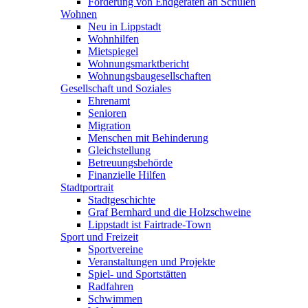
Förderung von Endgeräten an Schulen
Wohnen
Neu in Lippstadt
Wohnhilfen
Mietspiegel
Wohnungsmarktbericht
Wohnungsbaugesellschaften
Gesellschaft und Soziales
Ehrenamt
Senioren
Migration
Menschen mit Behinderung
Gleichstellung
Betreuungsbehörde
Finanzielle Hilfen
Stadtportrait
Stadtgeschichte
Graf Bernhard und die Holzschweine
Lippstadt ist Fairtrade-Town
Sport und Freizeit
Sportvereine
Veranstaltungen und Projekte
Spiel- und Sportstätten
Radfahren
Schwimmen