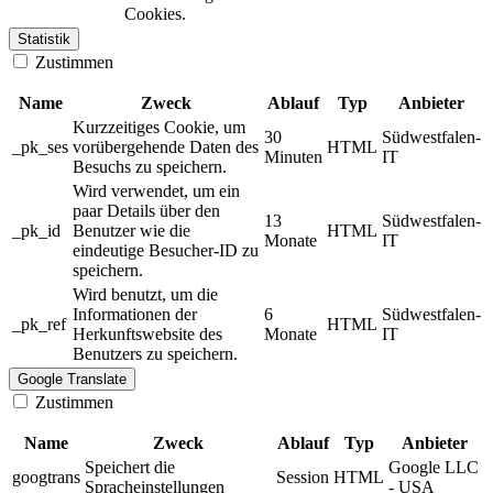
Cookies.
Statistik
Zustimmen
Name
Zweck
Ablauf
Typ
Anbieter
Kurzzeitiges Cookie, um
30
Südwestfalen-
_pk_ses
vorübergehende Daten des
HTML
Minuten
IT
Besuchs zu speichern.
Wird verwendet, um ein
paar Details über den
13
Südwestfalen-
_pk_id
Benutzer wie die
HTML
Monate
IT
eindeutige Besucher-ID zu
speichern.
Wird benutzt, um die
Informationen der
6
Südwestfalen-
_pk_ref
HTML
Herkunftswebsite des
Monate
IT
Benutzers zu speichern.
Google Translate
Zustimmen
Name
Zweck
Ablauf
Typ
Anbieter
Speichert die
Google LLC
googtrans
Session
HTML
Spracheinstellungen
- USA