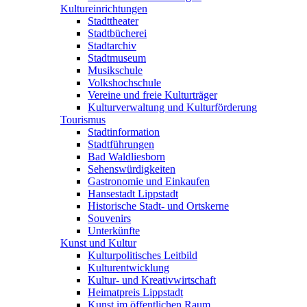
Kultureinrichtungen
Stadttheater
Stadtbücherei
Stadtarchiv
Stadtmuseum
Musikschule
Volkshochschule
Vereine und freie Kulturträger
Kulturverwaltung und Kulturförderung
Tourismus
Stadtinformation
Stadtführungen
Bad Waldliesborn
Sehenswürdigkeiten
Gastronomie und Einkaufen
Hansestadt Lippstadt
Historische Stadt- und Ortskerne
Souvenirs
Unterkünfte
Kunst und Kultur
Kulturpolitisches Leitbild
Kulturentwicklung
Kultur- und Kreativwirtschaft
Heimatpreis Lippstadt
Kunst im öffentlichen Raum