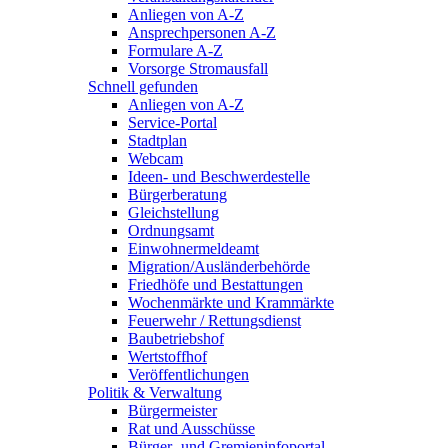
Anliegen von A-Z
Ansprechpersonen A-Z
Formulare A-Z
Vorsorge Stromausfall
Schnell gefunden
Anliegen von A-Z
Service-Portal
Stadtplan
Webcam
Ideen- und Beschwerdestelle
Bürgerberatung
Gleichstellung
Ordnungsamt
Einwohnermeldeamt
Migration/Ausländerbehörde
Friedhöfe und Bestattungen
Wochenmärkte und Krammärkte
Feuerwehr / Rettungsdienst
Baubetriebshof
Wertstoffhof
Veröffentlichungen
Politik & Verwaltung
Bürgermeister
Rat und Ausschüsse
Bürger- und Gremieninfoportal