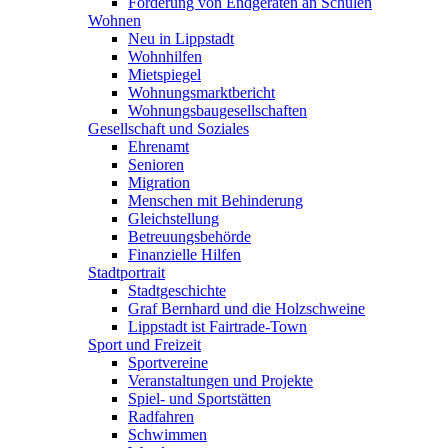
Förderung von Endgeräten an Schulen
Wohnen
Neu in Lippstadt
Wohnhilfen
Mietspiegel
Wohnungsmarktbericht
Wohnungsbaugesellschaften
Gesellschaft und Soziales
Ehrenamt
Senioren
Migration
Menschen mit Behinderung
Gleichstellung
Betreuungsbehörde
Finanzielle Hilfen
Stadtportrait
Stadtgeschichte
Graf Bernhard und die Holzschweine
Lippstadt ist Fairtrade-Town
Sport und Freizeit
Sportvereine
Veranstaltungen und Projekte
Spiel- und Sportstätten
Radfahren
Schwimmen