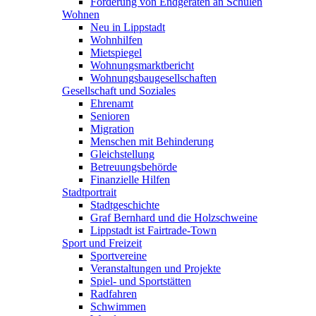
Förderung von Endgeräten an Schulen
Wohnen
Neu in Lippstadt
Wohnhilfen
Mietspiegel
Wohnungsmarktbericht
Wohnungsbaugesellschaften
Gesellschaft und Soziales
Ehrenamt
Senioren
Migration
Menschen mit Behinderung
Gleichstellung
Betreuungsbehörde
Finanzielle Hilfen
Stadtportrait
Stadtgeschichte
Graf Bernhard und die Holzschweine
Lippstadt ist Fairtrade-Town
Sport und Freizeit
Sportvereine
Veranstaltungen und Projekte
Spiel- und Sportstätten
Radfahren
Schwimmen