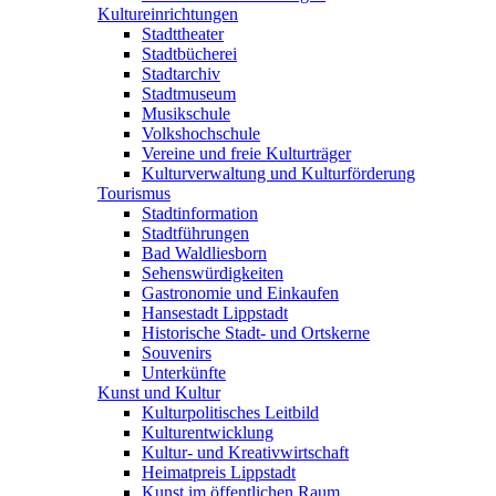
Kultureinrichtungen
Stadttheater
Stadtbücherei
Stadtarchiv
Stadtmuseum
Musikschule
Volkshochschule
Vereine und freie Kulturträger
Kulturverwaltung und Kulturförderung
Tourismus
Stadtinformation
Stadtführungen
Bad Waldliesborn
Sehenswürdigkeiten
Gastronomie und Einkaufen
Hansestadt Lippstadt
Historische Stadt- und Ortskerne
Souvenirs
Unterkünfte
Kunst und Kultur
Kulturpolitisches Leitbild
Kulturentwicklung
Kultur- und Kreativwirtschaft
Heimatpreis Lippstadt
Kunst im öffentlichen Raum