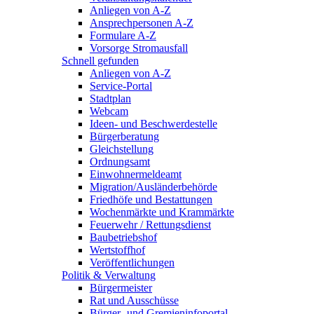
Anliegen von A-Z
Ansprechpersonen A-Z
Formulare A-Z
Vorsorge Stromausfall
Schnell gefunden
Anliegen von A-Z
Service-Portal
Stadtplan
Webcam
Ideen- und Beschwerdestelle
Bürgerberatung
Gleichstellung
Ordnungsamt
Einwohnermeldeamt
Migration/Ausländerbehörde
Friedhöfe und Bestattungen
Wochenmärkte und Krammärkte
Feuerwehr / Rettungsdienst
Baubetriebshof
Wertstoffhof
Veröffentlichungen
Politik & Verwaltung
Bürgermeister
Rat und Ausschüsse
Bürger- und Gremieninfoportal