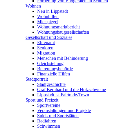
Förderung von Endgeräten an Schulen
Wohnen
Neu in Lippstadt
Wohnhilfen
Mietspiegel
Wohnungsmarktbericht
Wohnungsbaugesellschaften
Gesellschaft und Soziales
Ehrenamt
Senioren
Migration
Menschen mit Behinderung
Gleichstellung
Betreuungsbehörde
Finanzielle Hilfen
Stadtportrait
Stadtgeschichte
Graf Bernhard und die Holzschweine
Lippstadt ist Fairtrade-Town
Sport und Freizeit
Sportvereine
Veranstaltungen und Projekte
Spiel- und Sportstätten
Radfahren
Schwimmen