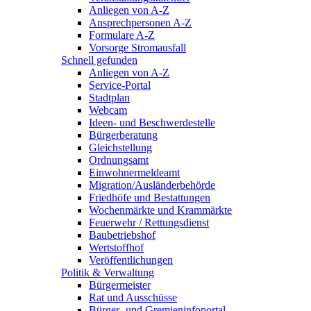
Anliegen von A-Z
Ansprechpersonen A-Z
Formulare A-Z
Vorsorge Stromausfall
Schnell gefunden
Anliegen von A-Z
Service-Portal
Stadtplan
Webcam
Ideen- und Beschwerdestelle
Bürgerberatung
Gleichstellung
Ordnungsamt
Einwohnermeldeamt
Migration/Ausländerbehörde
Friedhöfe und Bestattungen
Wochenmärkte und Krammärkte
Feuerwehr / Rettungsdienst
Baubetriebshof
Wertstoffhof
Veröffentlichungen
Politik & Verwaltung
Bürgermeister
Rat und Ausschüsse
Bürger- und Gremieninfoportal