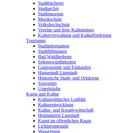
Stadtbücherei
Stadtarchiv
Stadtmuseum
Musikschule
Volkshochschule
Vereine und freie Kulturträger
Kulturverwaltung und Kulturförderung
Tourismus
Stadtinformation
Stadtführungen
Bad Waldliesborn
Sehenswürdigkeiten
Gastronomie und Einkaufen
Hansestadt Lippstadt
Historische Stadt- und Ortskerne
Souvenirs
Unterkünfte
Kunst und Kultur
Kulturpolitisches Leitbild
Kulturentwicklung
Kultur- und Kreativwirtschaft
Heimatpreis Lippstadt
Kunst im öffentlichen Raum
Lichtpromenade
Wasserturm