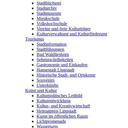
Stadtbücherei
Stadtarchiv
Stadtmuseum
Musikschule
Volkshochschule
Vereine und freie Kulturträger
Kulturverwaltung und Kulturförderung
Tourismus
Stadtinformation
Stadtführungen
Bad Waldliesborn
Sehenswürdigkeiten
Gastronomie und Einkaufen
Hansestadt Lippstadt
Historische Stadt- und Ortskerne
Souvenirs
Unterkünfte
Kunst und Kultur
Kulturpolitisches Leitbild
Kulturentwicklung
Kultur- und Kreativwirtschaft
Heimatpreis Lippstadt
Kunst im öffentlichen Raum
Lichtpromenade
Wasserturm