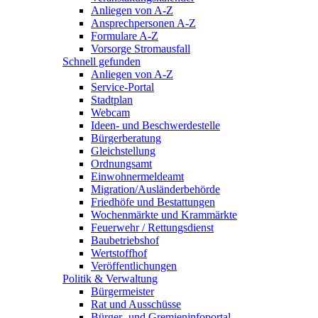
Anliegen von A-Z
Ansprechpersonen A-Z
Formulare A-Z
Vorsorge Stromausfall
Schnell gefunden
Anliegen von A-Z
Service-Portal
Stadtplan
Webcam
Ideen- und Beschwerdestelle
Bürgerberatung
Gleichstellung
Ordnungsamt
Einwohnermeldeamt
Migration/Ausländerbehörde
Friedhöfe und Bestattungen
Wochenmärkte und Krammärkte
Feuerwehr / Rettungsdienst
Baubetriebshof
Wertstoffhof
Veröffentlichungen
Politik & Verwaltung
Bürgermeister
Rat und Ausschüsse
Bürger- und Gremieninfoportal