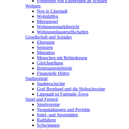
Förderung von Endgeräten an Schulen
Wohnen
Neu in Lippstadt
Wohnhilfen
Mietspiegel
Wohnungsmarktbericht
Wohnungsbaugesellschaften
Gesellschaft und Soziales
Ehrenamt
Senioren
Migration
Menschen mit Behinderung
Gleichstellung
Betreuungsbehörde
Finanzielle Hilfen
Stadtportrait
Stadtgeschichte
Graf Bernhard und die Holzschweine
Lippstadt ist Fairtrade-Town
Sport und Freizeit
Sportvereine
Veranstaltungen und Projekte
Spiel- und Sportstätten
Radfahren
Schwimmen