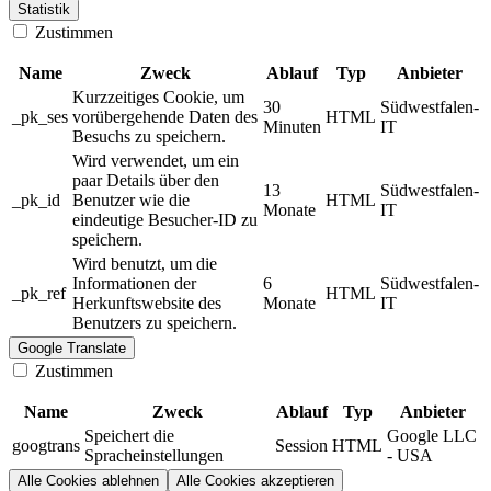
Statistik
Zustimmen
Name
Zweck
Ablauf
Typ
Anbieter
Kurzzeitiges Cookie, um
30
Südwestfalen-
_pk_ses
vorübergehende Daten des
HTML
Minuten
IT
Besuchs zu speichern.
Wird verwendet, um ein
paar Details über den
13
Südwestfalen-
_pk_id
Benutzer wie die
HTML
Monate
IT
eindeutige Besucher-ID zu
speichern.
Wird benutzt, um die
Informationen der
6
Südwestfalen-
_pk_ref
HTML
Herkunftswebsite des
Monate
IT
Benutzers zu speichern.
Google Translate
Zustimmen
Name
Zweck
Ablauf
Typ
Anbieter
Speichert die
Google LLC
googtrans
Session
HTML
Spracheinstellungen
- USA
Alle Cookies ablehnen
Alle Cookies akzeptieren