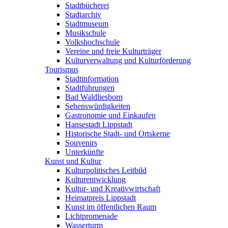
Stadtbücherei
Stadtarchiv
Stadtmuseum
Musikschule
Volkshochschule
Vereine und freie Kulturträger
Kulturverwaltung und Kulturförderung
Tourismus
Stadtinformation
Stadtführungen
Bad Waldliesborn
Sehenswürdigkeiten
Gastronomie und Einkaufen
Hansestadt Lippstadt
Historische Stadt- und Ortskerne
Souvenirs
Unterkünfte
Kunst und Kultur
Kulturpolitisches Leitbild
Kulturentwicklung
Kultur- und Kreativwirtschaft
Heimatpreis Lippstadt
Kunst im öffentlichen Raum
Lichtpromenade
Wasserturm