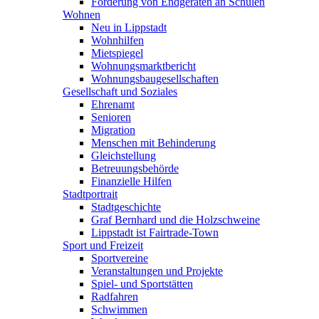
Förderung von Endgeräten an Schulen
Wohnen
Neu in Lippstadt
Wohnhilfen
Mietspiegel
Wohnungsmarktbericht
Wohnungsbaugesellschaften
Gesellschaft und Soziales
Ehrenamt
Senioren
Migration
Menschen mit Behinderung
Gleichstellung
Betreuungsbehörde
Finanzielle Hilfen
Stadtportrait
Stadtgeschichte
Graf Bernhard und die Holzschweine
Lippstadt ist Fairtrade-Town
Sport und Freizeit
Sportvereine
Veranstaltungen und Projekte
Spiel- und Sportstätten
Radfahren
Schwimmen