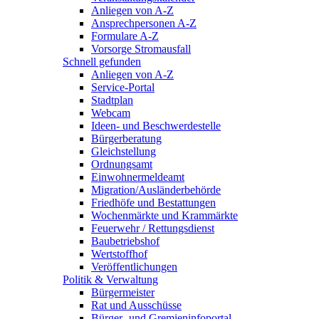
Anliegen von A-Z
Ansprechpersonen A-Z
Formulare A-Z
Vorsorge Stromausfall
Schnell gefunden
Anliegen von A-Z
Service-Portal
Stadtplan
Webcam
Ideen- und Beschwerdestelle
Bürgerberatung
Gleichstellung
Ordnungsamt
Einwohnermeldeamt
Migration/Ausländerbehörde
Friedhöfe und Bestattungen
Wochenmärkte und Krammärkte
Feuerwehr / Rettungsdienst
Baubetriebshof
Wertstoffhof
Veröffentlichungen
Politik & Verwaltung
Bürgermeister
Rat und Ausschüsse
Bürger- und Gremieninfoportal