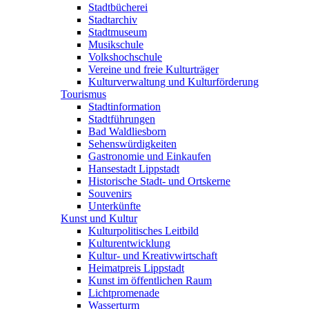
Stadtbücherei
Stadtarchiv
Stadtmuseum
Musikschule
Volkshochschule
Vereine und freie Kulturträger
Kulturverwaltung und Kulturförderung
Tourismus
Stadtinformation
Stadtführungen
Bad Waldliesborn
Sehenswürdigkeiten
Gastronomie und Einkaufen
Hansestadt Lippstadt
Historische Stadt- und Ortskerne
Souvenirs
Unterkünfte
Kunst und Kultur
Kulturpolitisches Leitbild
Kulturentwicklung
Kultur- und Kreativwirtschaft
Heimatpreis Lippstadt
Kunst im öffentlichen Raum
Lichtpromenade
Wasserturm