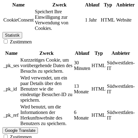
Name
Zweck
Ablauf
Typ
Anbieter
Speichert Ihre
Einwilligung zur
CookieConsent
1 Jahr
HTML
Website
Verwendung von
Cookies.
Statistik
Zustimmen
Name
Zweck
Ablauf
Typ
Anbieter
Kurzzeitiges Cookie, um
30
Südwestfalen-
_pk_ses
vorübergehende Daten des
HTML
Minuten
IT
Besuchs zu speichern.
Wird verwendet, um ein
paar Details über den
13
Südwestfalen-
_pk_id
Benutzer wie die
HTML
Monate
IT
eindeutige Besucher-ID zu
speichern.
Wird benutzt, um die
Informationen der
6
Südwestfalen-
_pk_ref
HTML
Herkunftswebsite des
Monate
IT
Benutzers zu speichern.
Google Translate
Zustimmen