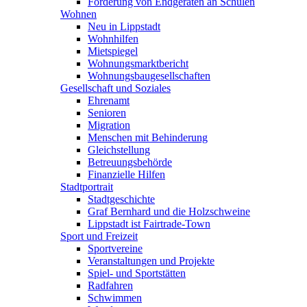
Förderung von Endgeräten an Schulen
Wohnen
Neu in Lippstadt
Wohnhilfen
Mietspiegel
Wohnungsmarktbericht
Wohnungsbaugesellschaften
Gesellschaft und Soziales
Ehrenamt
Senioren
Migration
Menschen mit Behinderung
Gleichstellung
Betreuungsbehörde
Finanzielle Hilfen
Stadtportrait
Stadtgeschichte
Graf Bernhard und die Holzschweine
Lippstadt ist Fairtrade-Town
Sport und Freizeit
Sportvereine
Veranstaltungen und Projekte
Spiel- und Sportstätten
Radfahren
Schwimmen