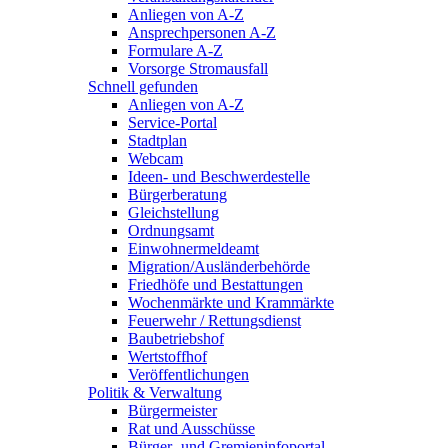
Anliegen von A-Z
Ansprechpersonen A-Z
Formulare A-Z
Vorsorge Stromausfall
Schnell gefunden
Anliegen von A-Z
Service-Portal
Stadtplan
Webcam
Ideen- und Beschwerdestelle
Bürgerberatung
Gleichstellung
Ordnungsamt
Einwohnermeldeamt
Migration/Ausländerbehörde
Friedhöfe und Bestattungen
Wochenmärkte und Krammärkte
Feuerwehr / Rettungsdienst
Baubetriebshof
Wertstoffhof
Veröffentlichungen
Politik & Verwaltung
Bürgermeister
Rat und Ausschüsse
Bürger- und Gremieninfoportal