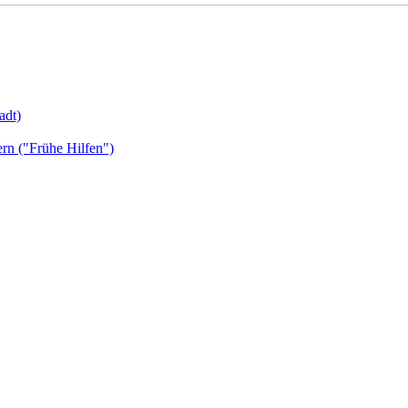
adt)
ern ("Frühe Hilfen")