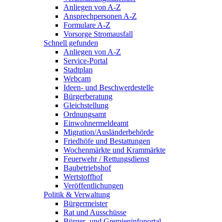
Anliegen von A-Z
Ansprechpersonen A-Z
Formulare A-Z
Vorsorge Stromausfall
Schnell gefunden
Anliegen von A-Z
Service-Portal
Stadtplan
Webcam
Ideen- und Beschwerdestelle
Bürgerberatung
Gleichstellung
Ordnungsamt
Einwohnermeldeamt
Migration/Ausländerbehörde
Friedhöfe und Bestattungen
Wochenmärkte und Krammärkte
Feuerwehr / Rettungsdienst
Baubetriebshof
Wertstoffhof
Veröffentlichungen
Politik & Verwaltung
Bürgermeister
Rat und Ausschüsse
Bürger- und Gremieninfoportal