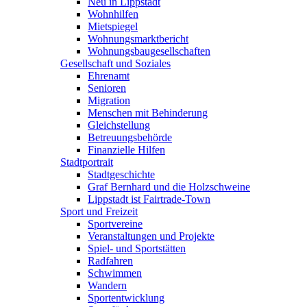
Neu in Lippstadt
Wohnhilfen
Mietspiegel
Wohnungsmarktbericht
Wohnungsbaugesellschaften
Gesellschaft und Soziales
Ehrenamt
Senioren
Migration
Menschen mit Behinderung
Gleichstellung
Betreuungsbehörde
Finanzielle Hilfen
Stadtportrait
Stadtgeschichte
Graf Bernhard und die Holzschweine
Lippstadt ist Fairtrade-Town
Sport und Freizeit
Sportvereine
Veranstaltungen und Projekte
Spiel- und Sportstätten
Radfahren
Schwimmen
Wandern
Sportentwicklung