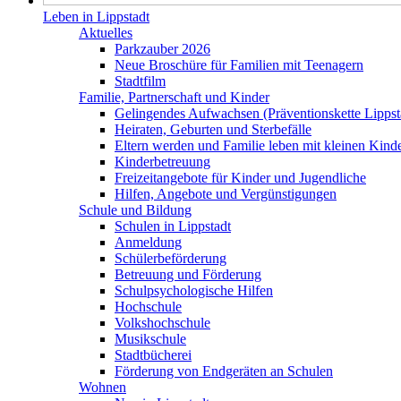
Leben in Lippstadt
Aktuelles
Parkzauber 2026
Neue Broschüre für Familien mit Teenagern
Stadtfilm
Familie, Partnerschaft und Kinder
Gelingendes Aufwachsen (Präventionskette Lippst
Heiraten, Geburten und Sterbefälle
Eltern werden und Familie leben mit kleinen Kind
Kinderbetreuung
Freizeitangebote für Kinder und Jugendliche
Hilfen, Angebote und Vergünstigungen
Schule und Bildung
Schulen in Lippstadt
Anmeldung
Schülerbeförderung
Betreuung und Förderung
Schulpsychologische Hilfen
Hochschule
Volkshochschule
Musikschule
Stadtbücherei
Förderung von Endgeräten an Schulen
Wohnen