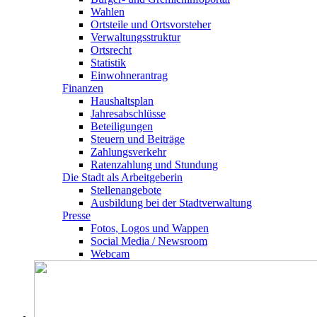
Wahlen
Ortsteile und Ortsvorsteher
Verwaltungsstruktur
Ortsrecht
Statistik
Einwohnerantrag
Finanzen
Haushaltsplan
Jahresabschlüsse
Beteiligungen
Steuern und Beiträge
Zahlungsverkehr
Ratenzahlung und Stundung
Die Stadt als Arbeitgeberin
Stellenangebote
Ausbildung bei der Stadtverwaltung
Presse
Fotos, Logos und Wappen
Social Media / Newsroom
Webcam