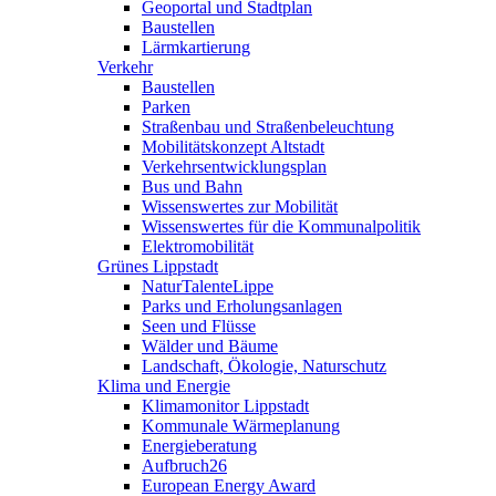
Geoportal und Stadtplan
Baustellen
Lärmkartierung
Verkehr
Baustellen
Parken
Straßenbau und Straßenbeleuchtung
Mobilitätskonzept Altstadt
Verkehrsentwicklungsplan
Bus und Bahn
Wissenswertes zur Mobilität
Wissenswertes für die Kommunalpolitik
Elektromobilität
Grünes Lippstadt
NaturTalenteLippe
Parks und Erholungsanlagen
Seen und Flüsse
Wälder und Bäume
Landschaft, Ökologie, Naturschutz
Klima und Energie
Klimamonitor Lippstadt
Kommunale Wärmeplanung
Energieberatung
Aufbruch26
European Energy Award