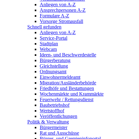
Anliegen von A-Z
Ansprechpersonen A-Z
Formulare A-Z
Vorsorge Stromausfall
Schnell gefunden
Anliegen von A-Z
Service-Portal
Stadtplan
Webcam
Ideen- und Beschwerdestelle
Bürgerberatung
Gleichstellung
Ordnungsamt
Einwohnermeldeamt
Migration/Ausländerbehörde
Friedhöfe und Bestattungen
Wochenmärkte und Krammärkte
Feuerwehr / Rettungsdienst
Baubetriebshof
Wertstoffhof
Veröffentlichungen
Politik & Verwaltung
Bürgermeister
Rat und Ausschüsse
Bürger- und Gremieninfoportal