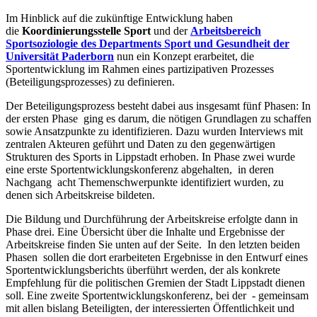
Im Hinblick auf die zukünftige Entwicklung haben
die
Koordinierungsstelle Sport
und der
Arbeitsbereich
Sportsoziologie des Departments Sport und Gesundheit der
Universität Paderborn
nun ein Konzept erarbeitet, die
Sportentwicklung im Rahmen eines partizipativen Prozesses
(Beteiligungsprozesses) zu definieren.
Der Beteiligungsprozess besteht dabei aus insgesamt fünf Phasen: In
der ersten Phase ging es darum, die nötigen Grundlagen zu schaffen
sowie Ansatzpunkte zu identifizieren. Dazu wurden Interviews mit
zentralen Akteuren geführt und Daten zu den gegenwärtigen
Strukturen des Sports in Lippstadt erhoben. In Phase zwei wurde
eine erste Sportentwicklungskonferenz abgehalten, in deren
Nachgang acht Themenschwerpunkte identifiziert wurden, zu
denen sich Arbeitskreise bildeten.
Die Bildung und Durchführung der Arbeitskreise erfolgte dann in
Phase drei. Eine Übersicht über die Inhalte und Ergebnisse der
Arbeitskreise finden Sie unten auf der Seite. In den letzten beiden
Phasen sollen die dort erarbeiteten Ergebnisse in den Entwurf eines
Sportentwicklungsberichts überführt werden, der als konkrete
Empfehlung für die politischen Gremien der Stadt Lippstadt dienen
soll. Eine zweite Sportentwicklungskonferenz, bei der - gemeinsam
mit allen bislang Beteiligten, der interessierten Öffentlichkeit und