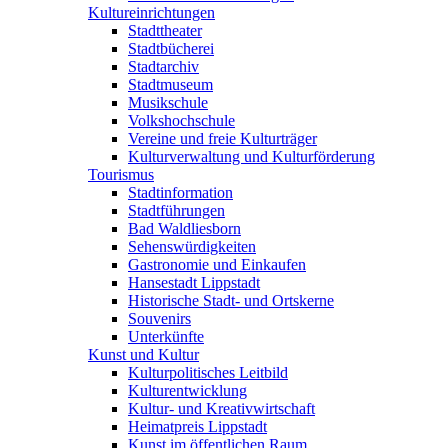
Kultureinrichtungen
Stadttheater
Stadtbücherei
Stadtarchiv
Stadtmuseum
Musikschule
Volkshochschule
Vereine und freie Kulturträger
Kulturverwaltung und Kulturförderung
Tourismus
Stadtinformation
Stadtführungen
Bad Waldliesborn
Sehenswürdigkeiten
Gastronomie und Einkaufen
Hansestadt Lippstadt
Historische Stadt- und Ortskerne
Souvenirs
Unterkünfte
Kunst und Kultur
Kulturpolitisches Leitbild
Kulturentwicklung
Kultur- und Kreativwirtschaft
Heimatpreis Lippstadt
Kunst im öffentlichen Raum