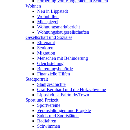
Förderung von Endgeräten an Schulen
Wohnen
Neu in Lippstadt
Wohnhilfen
Mietspiegel
Wohnungsmarktbericht
Wohnungsbaugesellschaften
Gesellschaft und Soziales
Ehrenamt
Senioren
Migration
Menschen mit Behinderung
Gleichstellung
Betreuungsbehörde
Finanzielle Hilfen
Stadtportrait
Stadtgeschichte
Graf Bernhard und die Holzschweine
Lippstadt ist Fairtrade-Town
Sport und Freizeit
Sportvereine
Veranstaltungen und Projekte
Spiel- und Sportstätten
Radfahren
Schwimmen