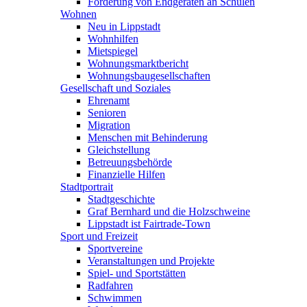
Förderung von Endgeräten an Schulen
Wohnen
Neu in Lippstadt
Wohnhilfen
Mietspiegel
Wohnungsmarktbericht
Wohnungsbaugesellschaften
Gesellschaft und Soziales
Ehrenamt
Senioren
Migration
Menschen mit Behinderung
Gleichstellung
Betreuungsbehörde
Finanzielle Hilfen
Stadtportrait
Stadtgeschichte
Graf Bernhard und die Holzschweine
Lippstadt ist Fairtrade-Town
Sport und Freizeit
Sportvereine
Veranstaltungen und Projekte
Spiel- und Sportstätten
Radfahren
Schwimmen