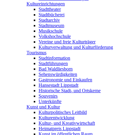
Kultureinrichtungen
Stadttheater
Stadtbücherei
Stadtarchiv
Stadtmuseum
Musikschule
Volkshochschule
Vereine und freie Kulturträger
Kulturverwaltung und Kulturförderung
Tourismus
Stadtinformation
Stadtführungen
Bad Waldliesborn
Sehenswürdigkeiten
Gastronomie und Einkaufen
Hansestadt Lippstadt
Historische Stadt- und Ortskerne
Souvenirs
Unterkünfte
Kunst und Kultur
Kulturpolitisches Leitbild
Kulturentwicklung
Kultur- und Kreativwirtschaft
Heimatpreis Lippstadt
Kunst im öffentlichen Raum