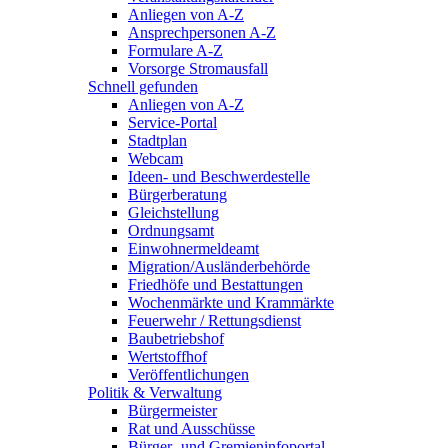
Anliegen von A-Z
Ansprechpersonen A-Z
Formulare A-Z
Vorsorge Stromausfall
Schnell gefunden
Anliegen von A-Z
Service-Portal
Stadtplan
Webcam
Ideen- und Beschwerdestelle
Bürgerberatung
Gleichstellung
Ordnungsamt
Einwohnermeldeamt
Migration/Ausländerbehörde
Friedhöfe und Bestattungen
Wochenmärkte und Krammärkte
Feuerwehr / Rettungsdienst
Baubetriebshof
Wertstoffhof
Veröffentlichungen
Politik & Verwaltung
Bürgermeister
Rat und Ausschüsse
Bürger- und Gremieninfoportal