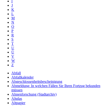
I
J
K
L
M
N
O
P
R
S
T
U
Ü
V
W
Z
Abfall
Abfallkalender
Abgeschlossenheitsbescheinigung
Abmeldung: In welchen Fällen Sie Ihren Fortzug bekunden
müssen
Ahnenforschung (Stadtarchiv)
Altglas
Altpapier