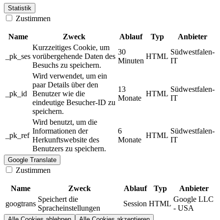
Statistik
Zustimmen
Name
Zweck
Ablauf
Typ
Anbieter
Kurzzeitiges Cookie, um
30
Südwestfalen-
_pk_ses
vorübergehende Daten des
HTML
Minuten
IT
Besuchs zu speichern.
Wird verwendet, um ein
paar Details über den
13
Südwestfalen-
_pk_id
Benutzer wie die
HTML
Monate
IT
eindeutige Besucher-ID zu
speichern.
Wird benutzt, um die
Informationen der
6
Südwestfalen-
_pk_ref
HTML
Herkunftswebsite des
Monate
IT
Benutzers zu speichern.
Google Translate
Zustimmen
Name
Zweck
Ablauf
Typ
Anbieter
Speichert die
Google LLC
googtrans
Session
HTML
Spracheinstellungen
- USA
Alle Cookies ablehnen
Alle Cookies akzeptieren