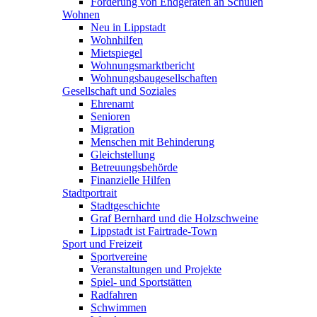
Förderung von Endgeräten an Schulen
Wohnen
Neu in Lippstadt
Wohnhilfen
Mietspiegel
Wohnungsmarktbericht
Wohnungsbaugesellschaften
Gesellschaft und Soziales
Ehrenamt
Senioren
Migration
Menschen mit Behinderung
Gleichstellung
Betreuungsbehörde
Finanzielle Hilfen
Stadtportrait
Stadtgeschichte
Graf Bernhard und die Holzschweine
Lippstadt ist Fairtrade-Town
Sport und Freizeit
Sportvereine
Veranstaltungen und Projekte
Spiel- und Sportstätten
Radfahren
Schwimmen