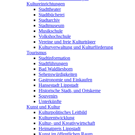
Kultureinrichtungen
Stadttheater
Stadtbücherei
Stadtarchiv
Stadtmuseum
Musikschule
Volkshochschule
Vereine und freie Kulturträger
Kulturverwaltung und Kulturförderung
Tourismus
Stadtinformation
Stadtführungen
Bad Waldliesborn
Sehenswürdigkeiten
Gastronomie und Einkaufen
Hansestadt Lippstadt
Historische Stadt- und Ortskerne
Souvenirs
Unterkünfte
Kunst und Kultur
Kulturpolitisches Leitbild
Kulturentwicklung
Kultur- und Kreativwirtschaft
Heimatpreis Lippstadt
Kunst im öffentlichen Raum