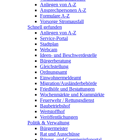
Anliegen von A-Z
Ansprechpersonen A-Z
Formulare A-Z
Vorsorge Stromausfall
Schnell gefunden
Anliegen von A-Z
Service-Portal
Stadtplan
Webcam
Ideen- und Beschwerdestelle
Bürgerberatung
Gleichstellung
Ordnungsamt
Einwohnermeldeamt
Migration/Ausländerbehörde
Friedhöfe und Bestattungen
Wochenmärkte und Krammärkte
Feuerwehr / Rettungsdienst
Baubetriebshof
Wertstoffhof
Veröffentlichungen
Politik & Verwaltung
Bürgermeister
Rat und Ausschüsse
Bürger- und Gremieninfoportal