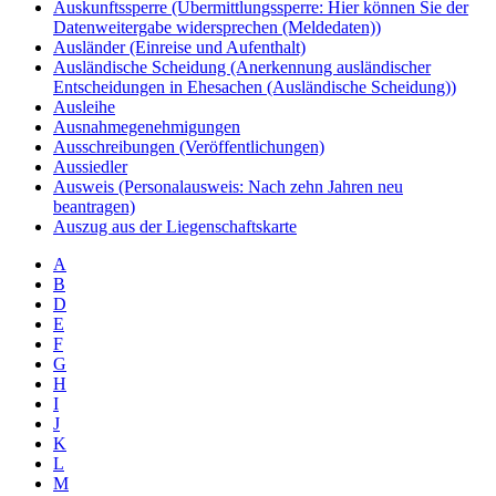
Auskunftssperre (Übermittlungssperre: Hier können Sie der
Datenweitergabe widersprechen (Meldedaten))
Ausländer (Einreise und Aufenthalt)
Ausländische Scheidung (Anerkennung ausländischer
Entscheidungen in Ehesachen (Ausländische Scheidung))
Ausleihe
Ausnahmegenehmigungen
Ausschreibungen (Veröffentlichungen)
Aussiedler
Ausweis (Personalausweis: Nach zehn Jahren neu
beantragen)
Auszug aus der Liegenschaftskarte
A
B
D
E
F
G
H
I
J
K
L
M