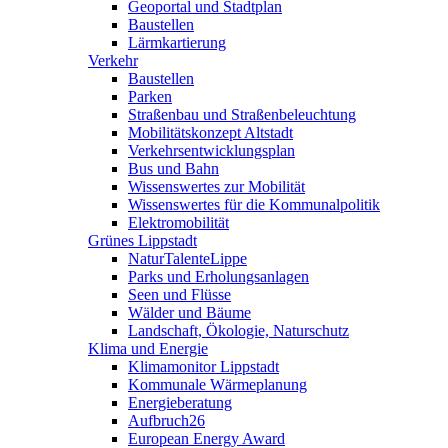
Geoportal und Stadtplan
Baustellen
Lärmkartierung
Verkehr
Baustellen
Parken
Straßenbau und Straßenbeleuchtung
Mobilitätskonzept Altstadt
Verkehrsentwicklungsplan
Bus und Bahn
Wissenswertes zur Mobilität
Wissenswertes für die Kommunalpolitik
Elektromobilität
Grünes Lippstadt
NaturTalenteLippe
Parks und Erholungsanlagen
Seen und Flüsse
Wälder und Bäume
Landschaft, Ökologie, Naturschutz
Klima und Energie
Klimamonitor Lippstadt
Kommunale Wärmeplanung
Energieberatung
Aufbruch26
European Energy Award