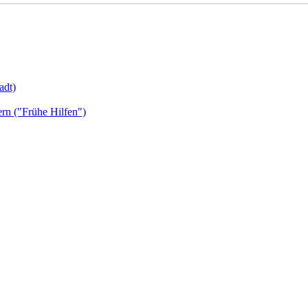
adt)
ern ("Frühe Hilfen")