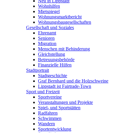
Neu in Lippstadt
Wohnhilfen
Mietspiegel
Wohnungsmarktbericht
Wohnungsbaugesellschaften
Gesellschaft und Soziales
Ehrenamt
Senioren
Migration
Menschen mit Behinderung
Gleichstellung
Betreuungsbehörde
Finanzielle Hilfen
Stadtportrait
Stadtgeschichte
Graf Bernhard und die Holzschweine
Lippstadt ist Fairtrade-Town
Sport und Freizeit
Sportvereine
Veranstaltungen und Projekte
Spiel- und Sportstätten
Radfahren
Schwimmen
Wandern
Sportentwicklung