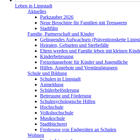
Leben in Lippstadt
Aktuelles
Parkzauber 2026
Neue Broschüre für Familien mit Teenagern
Stadtfilm
Familie, Partnerschaft und Kinder
Gelingendes Aufwachsen (Präventionskette Lippst
Heiraten, Geburten und Sterbefälle
Eltern werden und Familie leben mit kleinen Kind
Kinderbetreuung
Freizeitangebote für Kinder und Jugendliche
Hilfen, Angebote und Vergünstigungen
Schule und Bildung
Schulen in Lippstadt
Anmeldung
Schülerbeförderung
Betreuung und Förderung
Schulpsychologische Hilfen
Hochschule
Volkshochschule
Musikschule
Stadtbücherei
Förderung von Endgeräten an Schulen
Wohnen