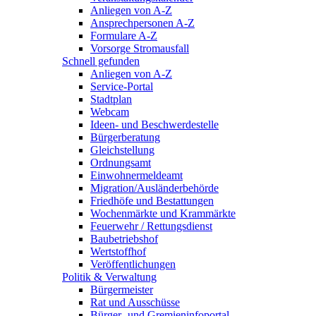
Anliegen von A-Z
Ansprechpersonen A-Z
Formulare A-Z
Vorsorge Stromausfall
Schnell gefunden
Anliegen von A-Z
Service-Portal
Stadtplan
Webcam
Ideen- und Beschwerdestelle
Bürgerberatung
Gleichstellung
Ordnungsamt
Einwohnermeldeamt
Migration/Ausländerbehörde
Friedhöfe und Bestattungen
Wochenmärkte und Krammärkte
Feuerwehr / Rettungsdienst
Baubetriebshof
Wertstoffhof
Veröffentlichungen
Politik & Verwaltung
Bürgermeister
Rat und Ausschüsse
Bürger- und Gremieninfoportal