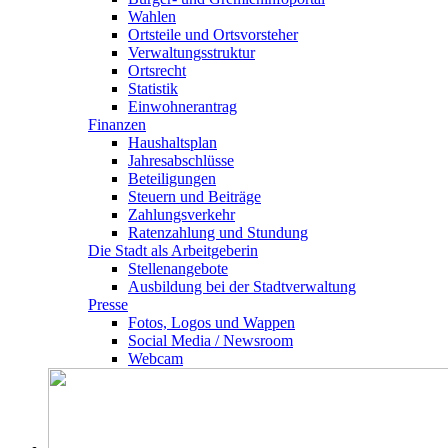
Wahlen
Ortsteile und Ortsvorsteher
Verwaltungsstruktur
Ortsrecht
Statistik
Einwohnerantrag
Finanzen
Haushaltsplan
Jahresabschlüsse
Beteiligungen
Steuern und Beiträge
Zahlungsverkehr
Ratenzahlung und Stundung
Die Stadt als Arbeitgeberin
Stellenangebote
Ausbildung bei der Stadtverwaltung
Presse
Fotos, Logos und Wappen
Social Media / Newsroom
Webcam