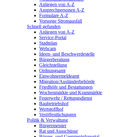
Anliegen von A-Z
Ansprechpersonen A-Z
Formulare A-Z
Vorsorge Stromausfall
Schnell gefunden
Anliegen von A-Z
Service-Portal
Stadtplan
Webcam
Ideen- und Beschwerdestelle
Bürgerberatung
Gleichstellung
Ordnungsamt
Einwohnermeldeamt
Migration/Ausländerbehörde
Friedhöfe und Bestattungen
Wochenmärkte und Krammärkte
Feuerwehr / Rettungsdienst
Baubetriebshof
Wertstoffhof
Veröffentlichungen
Politik & Verwaltung
Bürgermeister
Rat und Ausschüsse
Bürger- und Gremieninfoportal