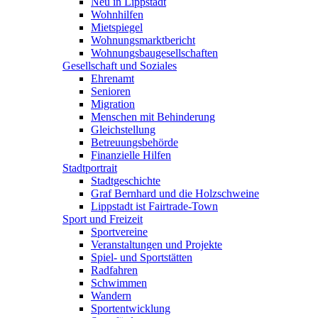
Neu in Lippstadt
Wohnhilfen
Mietspiegel
Wohnungsmarktbericht
Wohnungsbaugesellschaften
Gesellschaft und Soziales
Ehrenamt
Senioren
Migration
Menschen mit Behinderung
Gleichstellung
Betreuungsbehörde
Finanzielle Hilfen
Stadtportrait
Stadtgeschichte
Graf Bernhard und die Holzschweine
Lippstadt ist Fairtrade-Town
Sport und Freizeit
Sportvereine
Veranstaltungen und Projekte
Spiel- und Sportstätten
Radfahren
Schwimmen
Wandern
Sportentwicklung