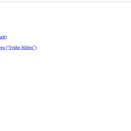
adt)
ern ("Frühe Hilfen")