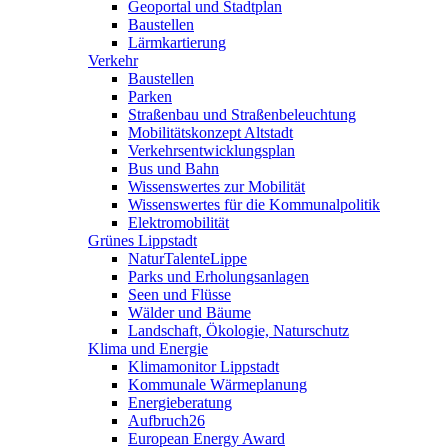
Geoportal und Stadtplan
Baustellen
Lärmkartierung
Verkehr
Baustellen
Parken
Straßenbau und Straßenbeleuchtung
Mobilitätskonzept Altstadt
Verkehrsentwicklungsplan
Bus und Bahn
Wissenswertes zur Mobilität
Wissenswertes für die Kommunalpolitik
Elektromobilität
Grünes Lippstadt
NaturTalenteLippe
Parks und Erholungsanlagen
Seen und Flüsse
Wälder und Bäume
Landschaft, Ökologie, Naturschutz
Klima und Energie
Klimamonitor Lippstadt
Kommunale Wärmeplanung
Energieberatung
Aufbruch26
European Energy Award