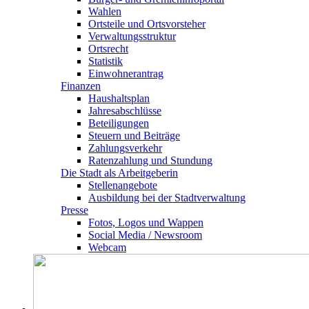
Wahlen
Ortsteile und Ortsvorsteher
Verwaltungsstruktur
Ortsrecht
Statistik
Einwohnerantrag
Finanzen
Haushaltsplan
Jahresabschlüsse
Beteiligungen
Steuern und Beiträge
Zahlungsverkehr
Ratenzahlung und Stundung
Die Stadt als Arbeitgeberin
Stellenangebote
Ausbildung bei der Stadtverwaltung
Presse
Fotos, Logos und Wappen
Social Media / Newsroom
Webcam