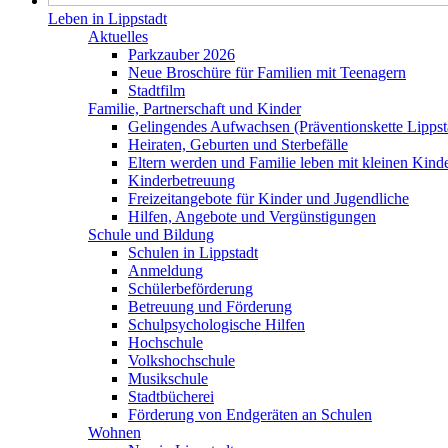
Leben in Lippstadt
Aktuelles
Parkzauber 2026
Neue Broschüre für Familien mit Teenagern
Stadtfilm
Familie, Partnerschaft und Kinder
Gelingendes Aufwachsen (Präventionskette Lippst
Heiraten, Geburten und Sterbefälle
Eltern werden und Familie leben mit kleinen Kind
Kinderbetreuung
Freizeitangebote für Kinder und Jugendliche
Hilfen, Angebote und Vergünstigungen
Schule und Bildung
Schulen in Lippstadt
Anmeldung
Schülerbeförderung
Betreuung und Förderung
Schulpsychologische Hilfen
Hochschule
Volkshochschule
Musikschule
Stadtbücherei
Förderung von Endgeräten an Schulen
Wohnen