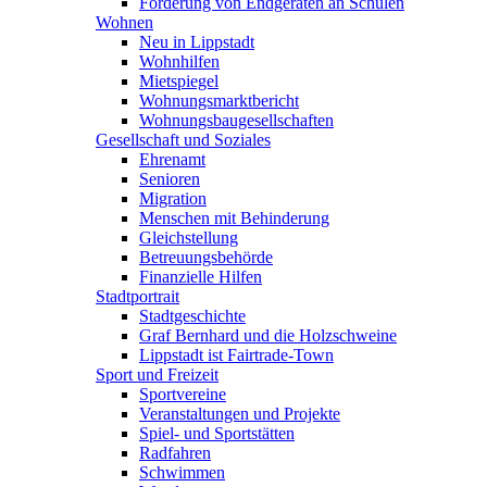
Förderung von Endgeräten an Schulen
Wohnen
Neu in Lippstadt
Wohnhilfen
Mietspiegel
Wohnungsmarktbericht
Wohnungsbaugesellschaften
Gesellschaft und Soziales
Ehrenamt
Senioren
Migration
Menschen mit Behinderung
Gleichstellung
Betreuungsbehörde
Finanzielle Hilfen
Stadtportrait
Stadtgeschichte
Graf Bernhard und die Holzschweine
Lippstadt ist Fairtrade-Town
Sport und Freizeit
Sportvereine
Veranstaltungen und Projekte
Spiel- und Sportstätten
Radfahren
Schwimmen