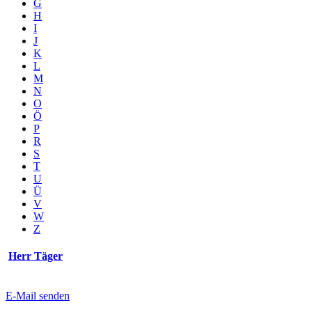
G
H
I
J
K
L
M
N
O
Ö
P
R
S
T
U
Ü
V
W
Z
Herr Täger
E-Mail senden