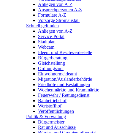
Anliegen von A-Z
Ansprechpersonen A-Z
Formulare A-Z
Vorsorge Stromausfall
Schnell gefunden
Anliegen von A-Z
Service-Portal
Stadtplan
Webcam
Ideen- und Beschwerdestelle
Bürgerberatung
Gleichstellung
Ordnungsamt
Einwohnermeldeamt
Migration/Ausländerbehörde
Friedhöfe und Bestattungen
Wochenmärkte und Krammärkte
Feuerwehr / Rettungsdienst
Baubetriebshof
Wertstoffhof
Veröffentlichungen
Politik & Verwaltung
Bürgermeister
Rat und Ausschüsse
Bürger- und Gremieninfoportal