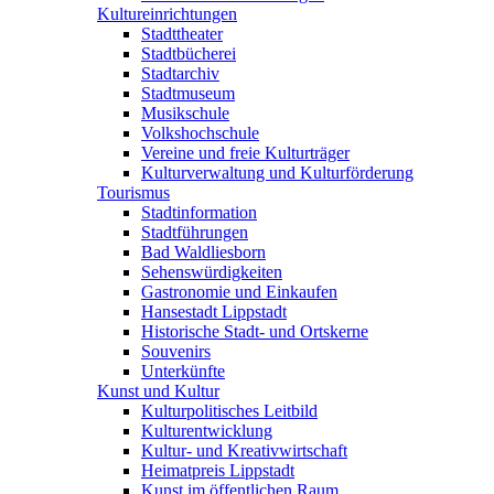
Kultureinrichtungen
Stadttheater
Stadtbücherei
Stadtarchiv
Stadtmuseum
Musikschule
Volkshochschule
Vereine und freie Kulturträger
Kulturverwaltung und Kulturförderung
Tourismus
Stadtinformation
Stadtführungen
Bad Waldliesborn
Sehenswürdigkeiten
Gastronomie und Einkaufen
Hansestadt Lippstadt
Historische Stadt- und Ortskerne
Souvenirs
Unterkünfte
Kunst und Kultur
Kulturpolitisches Leitbild
Kulturentwicklung
Kultur- und Kreativwirtschaft
Heimatpreis Lippstadt
Kunst im öffentlichen Raum