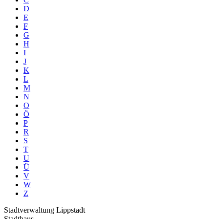
D
E
F
G
H
I
J
K
L
M
N
O
Ö
P
R
S
T
U
Ü
V
W
Z
Stadtverwaltung Lippstadt
Stadthaus