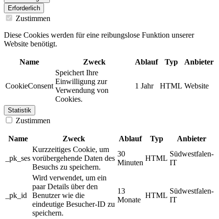
Erforderlich
Zustimmen
Diese Cookies werden für eine reibungslose Funktion unserer
Website benötigt.
Name
Zweck
Ablauf
Typ
Anbieter
Speichert Ihre
Einwilligung zur
CookieConsent
1 Jahr
HTML
Website
Verwendung von
Cookies.
Statistik
Zustimmen
Name
Zweck
Ablauf
Typ
Anbieter
Kurzzeitiges Cookie, um
30
Südwestfalen-
_pk_ses
vorübergehende Daten des
HTML
Minuten
IT
Besuchs zu speichern.
Wird verwendet, um ein
paar Details über den
13
Südwestfalen-
_pk_id
Benutzer wie die
HTML
Monate
IT
eindeutige Besucher-ID zu
speichern.