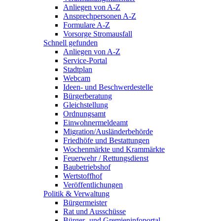
Anliegen von A-Z
Ansprechpersonen A-Z
Formulare A-Z
Vorsorge Stromausfall
Schnell gefunden
Anliegen von A-Z
Service-Portal
Stadtplan
Webcam
Ideen- und Beschwerdestelle
Bürgerberatung
Gleichstellung
Ordnungsamt
Einwohnermeldeamt
Migration/Ausländerbehörde
Friedhöfe und Bestattungen
Wochenmärkte und Krammärkte
Feuerwehr / Rettungsdienst
Baubetriebshof
Wertstoffhof
Veröffentlichungen
Politik & Verwaltung
Bürgermeister
Rat und Ausschüsse
Bürger- und Gremieninfoportal