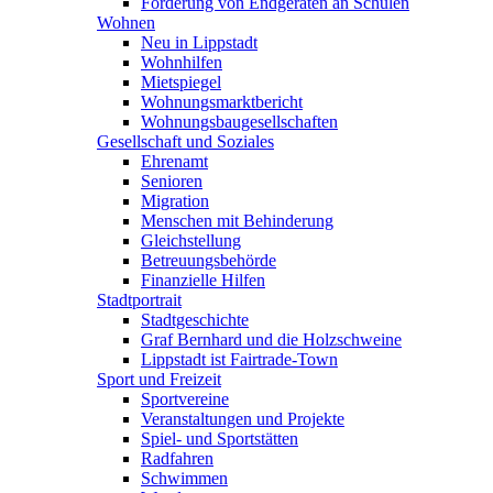
Förderung von Endgeräten an Schulen
Wohnen
Neu in Lippstadt
Wohnhilfen
Mietspiegel
Wohnungsmarktbericht
Wohnungsbaugesellschaften
Gesellschaft und Soziales
Ehrenamt
Senioren
Migration
Menschen mit Behinderung
Gleichstellung
Betreuungsbehörde
Finanzielle Hilfen
Stadtportrait
Stadtgeschichte
Graf Bernhard und die Holzschweine
Lippstadt ist Fairtrade-Town
Sport und Freizeit
Sportvereine
Veranstaltungen und Projekte
Spiel- und Sportstätten
Radfahren
Schwimmen