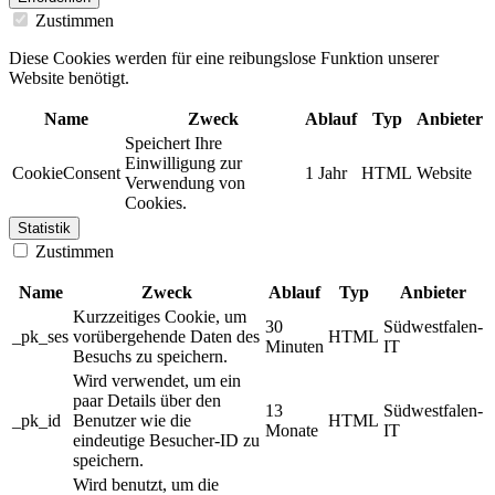
Zustimmen
Diese Cookies werden für eine reibungslose Funktion unserer
Website benötigt.
Name
Zweck
Ablauf
Typ
Anbieter
Speichert Ihre
Einwilligung zur
CookieConsent
1 Jahr
HTML
Website
Verwendung von
Cookies.
Statistik
Zustimmen
Name
Zweck
Ablauf
Typ
Anbieter
Kurzzeitiges Cookie, um
30
Südwestfalen-
_pk_ses
vorübergehende Daten des
HTML
Minuten
IT
Besuchs zu speichern.
Wird verwendet, um ein
paar Details über den
13
Südwestfalen-
_pk_id
Benutzer wie die
HTML
Monate
IT
eindeutige Besucher-ID zu
speichern.
Wird benutzt, um die