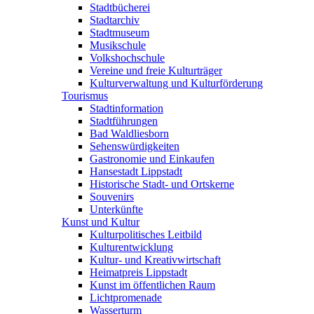
Stadtbücherei
Stadtarchiv
Stadtmuseum
Musikschule
Volkshochschule
Vereine und freie Kulturträger
Kulturverwaltung und Kulturförderung
Tourismus
Stadtinformation
Stadtführungen
Bad Waldliesborn
Sehenswürdigkeiten
Gastronomie und Einkaufen
Hansestadt Lippstadt
Historische Stadt- und Ortskerne
Souvenirs
Unterkünfte
Kunst und Kultur
Kulturpolitisches Leitbild
Kulturentwicklung
Kultur- und Kreativwirtschaft
Heimatpreis Lippstadt
Kunst im öffentlichen Raum
Lichtpromenade
Wasserturm