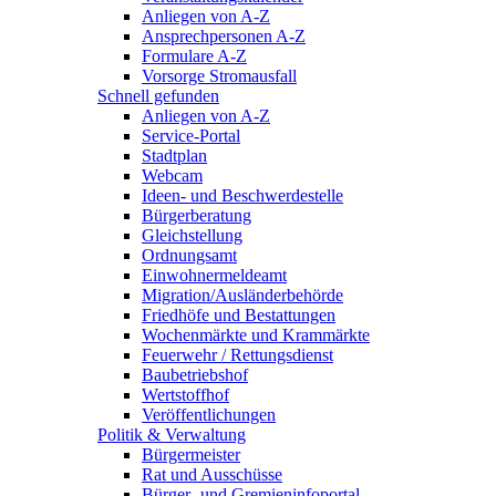
Anliegen von A-Z
Ansprechpersonen A-Z
Formulare A-Z
Vorsorge Stromausfall
Schnell gefunden
Anliegen von A-Z
Service-Portal
Stadtplan
Webcam
Ideen- und Beschwerdestelle
Bürgerberatung
Gleichstellung
Ordnungsamt
Einwohnermeldeamt
Migration/Ausländerbehörde
Friedhöfe und Bestattungen
Wochenmärkte und Krammärkte
Feuerwehr / Rettungsdienst
Baubetriebshof
Wertstoffhof
Veröffentlichungen
Politik & Verwaltung
Bürgermeister
Rat und Ausschüsse
Bürger- und Gremieninfoportal