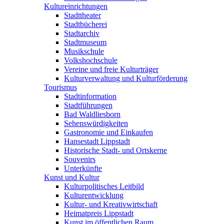
Kultureinrichtungen
Stadttheater
Stadtbücherei
Stadtarchiv
Stadtmuseum
Musikschule
Volkshochschule
Vereine und freie Kulturträger
Kulturverwaltung und Kulturförderung
Tourismus
Stadtinformation
Stadtführungen
Bad Waldliesborn
Sehenswürdigkeiten
Gastronomie und Einkaufen
Hansestadt Lippstadt
Historische Stadt- und Ortskerne
Souvenirs
Unterkünfte
Kunst und Kultur
Kulturpolitisches Leitbild
Kulturentwicklung
Kultur- und Kreativwirtschaft
Heimatpreis Lippstadt
Kunst im öffentlichen Raum