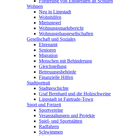
Förderung von Endgeräten an Schulen
Wohnen
Neu in Lippstadt
Wohnhilfen
Mietspiegel
Wohnungsmarktbericht
Wohnungsbaugesellschaften
Gesellschaft und Soziales
Ehrenamt
Senioren
Migration
Menschen mit Behinderung
Gleichstellung
Betreuungsbehörde
Finanzielle Hilfen
Stadtportrait
Stadtgeschichte
Graf Bernhard und die Holzschweine
Lippstadt ist Fairtrade-Town
Sport und Freizeit
Sportvereine
Veranstaltungen und Projekte
Spiel- und Sportstätten
Radfahren
Schwimmen