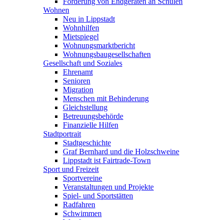
Förderung von Endgeräten an Schulen
Wohnen
Neu in Lippstadt
Wohnhilfen
Mietspiegel
Wohnungsmarktbericht
Wohnungsbaugesellschaften
Gesellschaft und Soziales
Ehrenamt
Senioren
Migration
Menschen mit Behinderung
Gleichstellung
Betreuungsbehörde
Finanzielle Hilfen
Stadtportrait
Stadtgeschichte
Graf Bernhard und die Holzschweine
Lippstadt ist Fairtrade-Town
Sport und Freizeit
Sportvereine
Veranstaltungen und Projekte
Spiel- und Sportstätten
Radfahren
Schwimmen