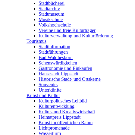
Stadtbücherei
Stadtarchiv
Stadtmuseum
Musikschule
Volkshochschule
Vereine und freie Kulturträger
Kulturverwaltung und Kulturförderung
Tourismus
Stadtinformation
Stadtführungen
Bad Waldliesborn
Sehenswürdigkeiten
Gastronomie und Einkaufen
Hansestadt Lippstadt
Historische Stadt- und Ortskerne
Souvenirs
Unterkünfte
Kunst und Kultur
Kulturpolitisches Leitbild
Kulturentwicklung
Kultur- und Kreativwirtschaft
Heimatpreis Lippstadt
Kunst im öffentlichen Raum
Lichtpromenade
Wasserturm