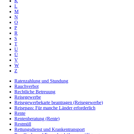
K
L
M
N
O
P
R
S
T
U
Ü
V
W
Z
Ratenzahlung und Stundung
Rauchverbot
Rechtliche Betreuung
Reisegewerbe
Reisegewerbekarte beantragen (Reisegewerbe)
Reisepass: Für manche Länder erforderlich
Rente
Rentenberatung (Rente)
Restmüll
Rettungsdienst und Krankentransport