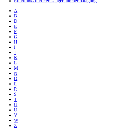
Rundfunk- und Fernsehgebührenermäßigung
A
B
D
E
F
G
H
I
J
K
L
M
N
O
P
R
S
T
U
Ü
V
W
Z