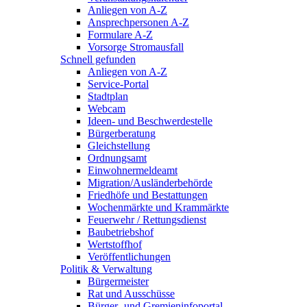
Anliegen von A-Z
Ansprechpersonen A-Z
Formulare A-Z
Vorsorge Stromausfall
Schnell gefunden
Anliegen von A-Z
Service-Portal
Stadtplan
Webcam
Ideen- und Beschwerdestelle
Bürgerberatung
Gleichstellung
Ordnungsamt
Einwohnermeldeamt
Migration/Ausländerbehörde
Friedhöfe und Bestattungen
Wochenmärkte und Krammärkte
Feuerwehr / Rettungsdienst
Baubetriebshof
Wertstoffhof
Veröffentlichungen
Politik & Verwaltung
Bürgermeister
Rat und Ausschüsse
Bürger- und Gremieninfoportal