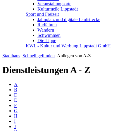
Veranstaltungsorte
Kulturmeile Lippstadt
Sport und Freizeit
Jahnplatz und digitale Laufstrecke
Radfahren
Wandern
Schwimmen
Die Lippe
KWL - Kultur und Werbung Lippstadt GmbH
Stadthaus
Schnell gefunden
Anliegen von A-Z
Dienstleistungen A - Z
A
B
D
E
F
G
H
I
J