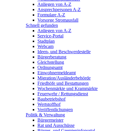
Anliegen von A-Z
Ansprechpersonen A-Z
Formulare A-Z
Vorsorge Stromausfall
Schnell gefunden
Anliegen von A-Z
Service-Portal
Stadtplan
Webcam
Ideen- und Beschwerdestelle
Bürgerberatung
Gleichstellung
Ordnungsamt
Einwohnermeldeamt
Migration/Ausländerbehörde
Friedhöfe und Bestattungen
Wochenmärkte und Krammärkte
Feuerwehr / Rettungsdienst
Baubetriebshof
Wertstoffhof
Veröffentlichungen
Politik & Verwaltung
Bürgermeister
Rat und Ausschüsse
Bürger- und Gremieninfoportal