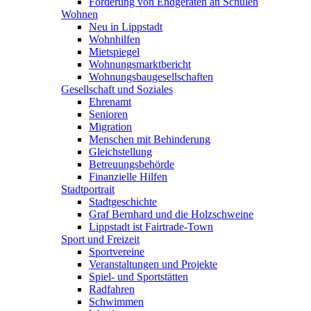
Förderung von Endgeräten an Schulen
Wohnen
Neu in Lippstadt
Wohnhilfen
Mietspiegel
Wohnungsmarktbericht
Wohnungsbaugesellschaften
Gesellschaft und Soziales
Ehrenamt
Senioren
Migration
Menschen mit Behinderung
Gleichstellung
Betreuungsbehörde
Finanzielle Hilfen
Stadtportrait
Stadtgeschichte
Graf Bernhard und die Holzschweine
Lippstadt ist Fairtrade-Town
Sport und Freizeit
Sportvereine
Veranstaltungen und Projekte
Spiel- und Sportstätten
Radfahren
Schwimmen