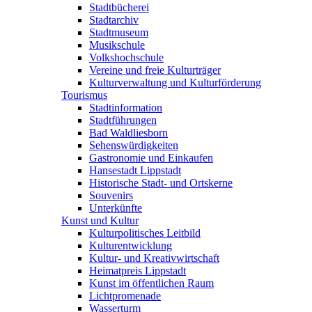
Stadtbücherei
Stadtarchiv
Stadtmuseum
Musikschule
Volkshochschule
Vereine und freie Kulturträger
Kulturverwaltung und Kulturförderung
Tourismus
Stadtinformation
Stadtführungen
Bad Waldliesborn
Sehenswürdigkeiten
Gastronomie und Einkaufen
Hansestadt Lippstadt
Historische Stadt- und Ortskerne
Souvenirs
Unterkünfte
Kunst und Kultur
Kulturpolitisches Leitbild
Kulturentwicklung
Kultur- und Kreativwirtschaft
Heimatpreis Lippstadt
Kunst im öffentlichen Raum
Lichtpromenade
Wasserturm