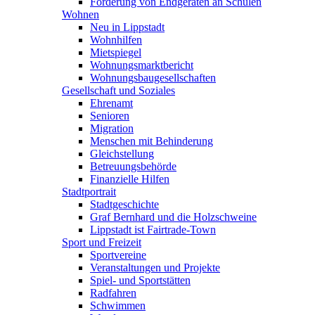
Förderung von Endgeräten an Schulen
Wohnen
Neu in Lippstadt
Wohnhilfen
Mietspiegel
Wohnungsmarktbericht
Wohnungsbaugesellschaften
Gesellschaft und Soziales
Ehrenamt
Senioren
Migration
Menschen mit Behinderung
Gleichstellung
Betreuungsbehörde
Finanzielle Hilfen
Stadtportrait
Stadtgeschichte
Graf Bernhard und die Holzschweine
Lippstadt ist Fairtrade-Town
Sport und Freizeit
Sportvereine
Veranstaltungen und Projekte
Spiel- und Sportstätten
Radfahren
Schwimmen