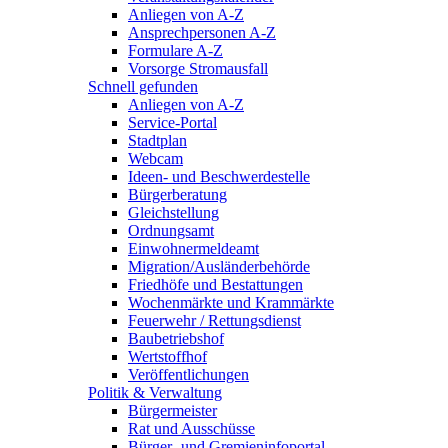
Anliegen von A-Z
Ansprechpersonen A-Z
Formulare A-Z
Vorsorge Stromausfall
Schnell gefunden
Anliegen von A-Z
Service-Portal
Stadtplan
Webcam
Ideen- und Beschwerdestelle
Bürgerberatung
Gleichstellung
Ordnungsamt
Einwohnermeldeamt
Migration/Ausländerbehörde
Friedhöfe und Bestattungen
Wochenmärkte und Krammärkte
Feuerwehr / Rettungsdienst
Baubetriebshof
Wertstoffhof
Veröffentlichungen
Politik & Verwaltung
Bürgermeister
Rat und Ausschüsse
Bürger- und Gremieninfoportal