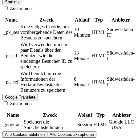
Statistik
Zustimmen
Name
Zweck
Ablauf
Typ
Anbieter
Kurzzeitiges Cookie, um
30
Südwestfalen-
_pk_ses
vorübergehende Daten des
HTML
Minuten
IT
Besuchs zu speichern.
Wird verwendet, um ein
paar Details über den
13
Südwestfalen-
_pk_id
Benutzer wie die
HTML
Monate
IT
eindeutige Besucher-ID zu
speichern.
Wird benutzt, um die
Informationen der
6
Südwestfalen-
_pk_ref
HTML
Herkunftswebsite des
Monate
IT
Benutzers zu speichern.
Google Translate
Zustimmen
Name
Zweck
Ablauf
Typ
Anbieter
Speichert die
Google LLC
googtrans
Session
HTML
Spracheinstellungen
- USA
Alle Cookies ablehnen
Alle Cookies akzeptieren