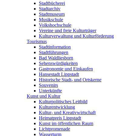
Stadtbücherei
Stadtarchiv
Stadtmuseum
Musikschule
Volkshochschule
Vereine und freie Kulturträger
Kulturverwaltung und Kulturförderung
Tourismus
Stadtinformation
Stadtführungen
Bad Waldliesborn
Sehenswürdigkeiten
Gastronomie und Einkaufen
Hansestadt Lippstadt
Historische Stadt- und Ortskerne
Souvenirs
Unterkünfte
Kunst und Kultur
Kulturpolitisches Leitbild
Kulturentwicklung
Kultur- und Kreativwirtschaft
Heimatpreis Lippstadt
Kunst im öffentlichen Raum
Lichtpromenade
Wasserturm