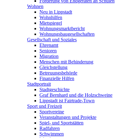
Förderung von Endgeräten an Schulen
Wohnen
Neu in Lippstadt
Wohnhilfen
Mietspiegel
Wohnungsmarktbericht
Wohnungsbaugesellschaften
Gesellschaft und Soziales
Ehrenamt
Senioren
Migration
Menschen mit Behinderung
Gleichstellung
Betreuungsbehörde
Finanzielle Hilfen
Stadtportrait
Stadtgeschichte
Graf Bernhard und die Holzschweine
Lippstadt ist Fairtrade-Town
Sport und Freizeit
Sportvereine
Veranstaltungen und Projekte
Spiel- und Sportstätten
Radfahren
Schwimmen