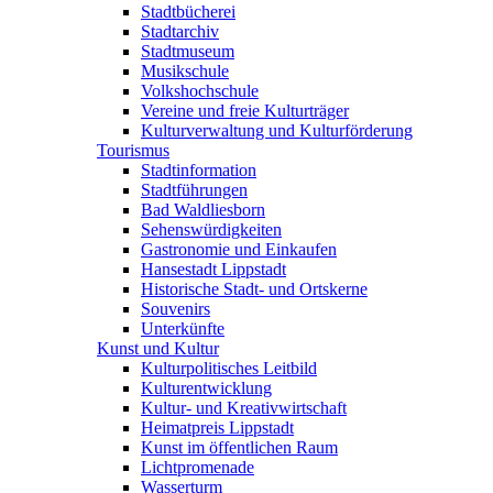
Stadtbücherei
Stadtarchiv
Stadtmuseum
Musikschule
Volkshochschule
Vereine und freie Kulturträger
Kulturverwaltung und Kulturförderung
Tourismus
Stadtinformation
Stadtführungen
Bad Waldliesborn
Sehenswürdigkeiten
Gastronomie und Einkaufen
Hansestadt Lippstadt
Historische Stadt- und Ortskerne
Souvenirs
Unterkünfte
Kunst und Kultur
Kulturpolitisches Leitbild
Kulturentwicklung
Kultur- und Kreativwirtschaft
Heimatpreis Lippstadt
Kunst im öffentlichen Raum
Lichtpromenade
Wasserturm