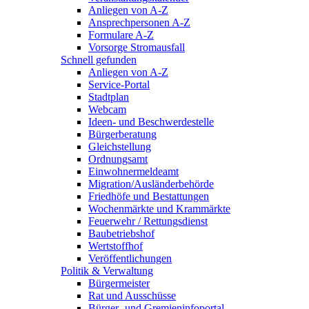
Anliegen von A-Z
Ansprechpersonen A-Z
Formulare A-Z
Vorsorge Stromausfall
Schnell gefunden
Anliegen von A-Z
Service-Portal
Stadtplan
Webcam
Ideen- und Beschwerdestelle
Bürgerberatung
Gleichstellung
Ordnungsamt
Einwohnermeldeamt
Migration/Ausländerbehörde
Friedhöfe und Bestattungen
Wochenmärkte und Krammärkte
Feuerwehr / Rettungsdienst
Baubetriebshof
Wertstoffhof
Veröffentlichungen
Politik & Verwaltung
Bürgermeister
Rat und Ausschüsse
Bürger- und Gremieninfoportal