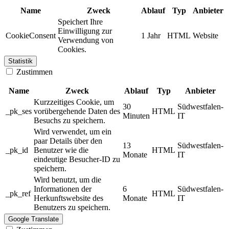
Name
Zweck
Ablauf
Typ
Anbieter
Speichert Ihre
Einwilligung zur
CookieConsent
1 Jahr
HTML
Website
Verwendung von
Cookies.
Statistik
Zustimmen
Name
Zweck
Ablauf
Typ
Anbieter
Kurzzeitiges Cookie, um
30
Südwestfalen-
_pk_ses
vorübergehende Daten des
HTML
Minuten
IT
Besuchs zu speichern.
Wird verwendet, um ein
paar Details über den
13
Südwestfalen-
_pk_id
Benutzer wie die
HTML
Monate
IT
eindeutige Besucher-ID zu
speichern.
Wird benutzt, um die
Informationen der
6
Südwestfalen-
_pk_ref
HTML
Herkunftswebsite des
Monate
IT
Benutzers zu speichern.
Google Translate