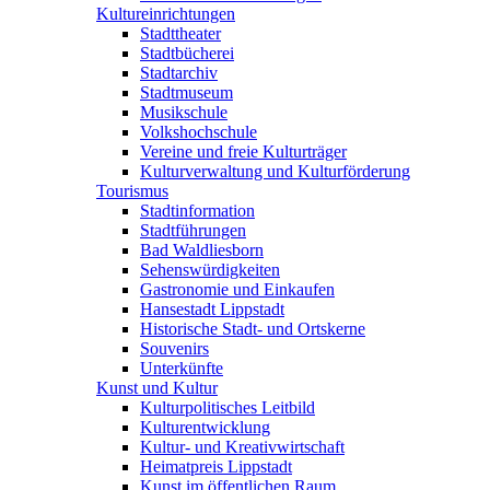
Kultureinrichtungen
Stadttheater
Stadtbücherei
Stadtarchiv
Stadtmuseum
Musikschule
Volkshochschule
Vereine und freie Kulturträger
Kulturverwaltung und Kulturförderung
Tourismus
Stadtinformation
Stadtführungen
Bad Waldliesborn
Sehenswürdigkeiten
Gastronomie und Einkaufen
Hansestadt Lippstadt
Historische Stadt- und Ortskerne
Souvenirs
Unterkünfte
Kunst und Kultur
Kulturpolitisches Leitbild
Kulturentwicklung
Kultur- und Kreativwirtschaft
Heimatpreis Lippstadt
Kunst im öffentlichen Raum