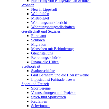
Förderung von Endgeräten an Schulen
Wohnen
Neu in Lippstadt
Wohnhilfen
Mietspiegel
Wohnungsmarktbericht
Wohnungsbaugesellschaften
Gesellschaft und Soziales
Ehrenamt
Senioren
Migration
Menschen mit Behinderung
Gleichstellung
Betreuungsbehörde
Finanzielle Hilfen
Stadtportrait
Stadtgeschichte
Graf Bernhard und die Holzschweine
Lippstadt ist Fairtrade-Town
Sport und Freizeit
Sportvereine
Veranstaltungen und Projekte
Spiel- und Sportstätten
Radfahren
Schwimmen