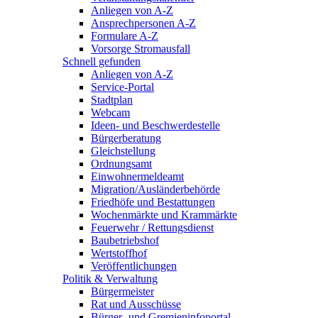
Anliegen von A-Z
Ansprechpersonen A-Z
Formulare A-Z
Vorsorge Stromausfall
Schnell gefunden
Anliegen von A-Z
Service-Portal
Stadtplan
Webcam
Ideen- und Beschwerdestelle
Bürgerberatung
Gleichstellung
Ordnungsamt
Einwohnermeldeamt
Migration/Ausländerbehörde
Friedhöfe und Bestattungen
Wochenmärkte und Krammärkte
Feuerwehr / Rettungsdienst
Baubetriebshof
Wertstoffhof
Veröffentlichungen
Politik & Verwaltung
Bürgermeister
Rat und Ausschüsse
Bürger- und Gremieninfoportal