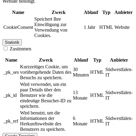
Website benötigt.
Name
Zweck
Ablauf
Typ
Anbieter
Speichert Ihre
Einwilligung zur
CookieConsent
1 Jahr
HTML
Website
Verwendung von
Cookies.
Statistik
Zustimmen
Name
Zweck
Ablauf
Typ
Anbieter
Kurzzeitiges Cookie, um
30
Südwestfalen-
_pk_ses
vorübergehende Daten des
HTML
Minuten
IT
Besuchs zu speichern.
Wird verwendet, um ein
paar Details über den
13
Südwestfalen-
_pk_id
Benutzer wie die
HTML
Monate
IT
eindeutige Besucher-ID zu
speichern.
Wird benutzt, um die
Informationen der
6
Südwestfalen-
_pk_ref
HTML
Herkunftswebsite des
Monate
IT
Benutzers zu speichern.