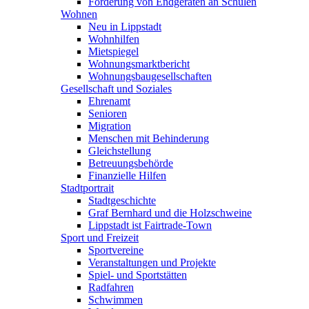
Förderung von Endgeräten an Schulen
Wohnen
Neu in Lippstadt
Wohnhilfen
Mietspiegel
Wohnungsmarktbericht
Wohnungsbaugesellschaften
Gesellschaft und Soziales
Ehrenamt
Senioren
Migration
Menschen mit Behinderung
Gleichstellung
Betreuungsbehörde
Finanzielle Hilfen
Stadtportrait
Stadtgeschichte
Graf Bernhard und die Holzschweine
Lippstadt ist Fairtrade-Town
Sport und Freizeit
Sportvereine
Veranstaltungen und Projekte
Spiel- und Sportstätten
Radfahren
Schwimmen