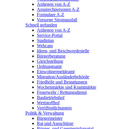
Anliegen von A-Z
Ansprechpersonen A-Z
Formulare A-Z
Vorsorge Stromausfall
Schnell gefunden
Anliegen von A-Z
Service-Portal
Stadtplan
Webcam
Ideen- und Beschwerdestelle
Bürgerberatung
Gleichstellung
Ordnungsamt
Einwohnermeldeamt
Migration/Ausländerbehörde
Friedhöfe und Bestattungen
Wochenmärkte und Krammärkte
Feuerwehr / Rettungsdienst
Baubetriebshof
Wertstoffhof
Veröffentlichungen
Politik & Verwaltung
Bürgermeister
Rat und Ausschüsse
Bürger- und Gremieninfoportal