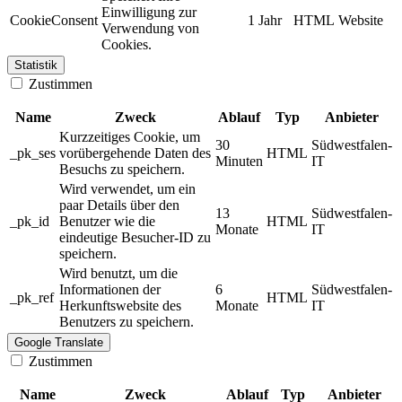
Einwilligung zur
CookieConsent
1 Jahr
HTML
Website
Verwendung von
Cookies.
Statistik
Zustimmen
Name
Zweck
Ablauf
Typ
Anbieter
Kurzzeitiges Cookie, um
30
Südwestfalen-
_pk_ses
vorübergehende Daten des
HTML
Minuten
IT
Besuchs zu speichern.
Wird verwendet, um ein
paar Details über den
13
Südwestfalen-
_pk_id
Benutzer wie die
HTML
Monate
IT
eindeutige Besucher-ID zu
speichern.
Wird benutzt, um die
Informationen der
6
Südwestfalen-
_pk_ref
HTML
Herkunftswebsite des
Monate
IT
Benutzers zu speichern.
Google Translate
Zustimmen
Name
Zweck
Ablauf
Typ
Anbieter