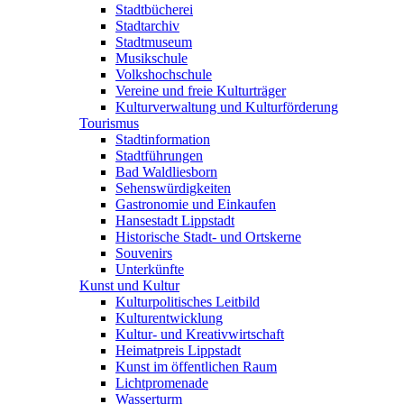
Stadtbücherei
Stadtarchiv
Stadtmuseum
Musikschule
Volkshochschule
Vereine und freie Kulturträger
Kulturverwaltung und Kulturförderung
Tourismus
Stadtinformation
Stadtführungen
Bad Waldliesborn
Sehenswürdigkeiten
Gastronomie und Einkaufen
Hansestadt Lippstadt
Historische Stadt- und Ortskerne
Souvenirs
Unterkünfte
Kunst und Kultur
Kulturpolitisches Leitbild
Kulturentwicklung
Kultur- und Kreativwirtschaft
Heimatpreis Lippstadt
Kunst im öffentlichen Raum
Lichtpromenade
Wasserturm