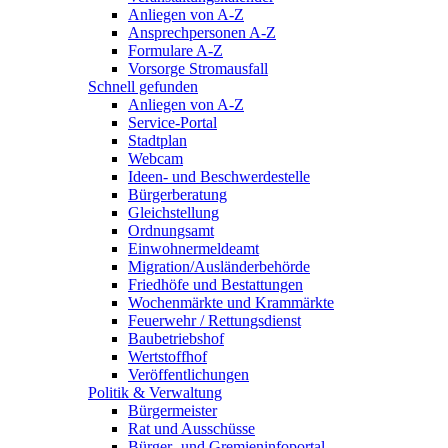
Anliegen von A-Z
Ansprechpersonen A-Z
Formulare A-Z
Vorsorge Stromausfall
Schnell gefunden
Anliegen von A-Z
Service-Portal
Stadtplan
Webcam
Ideen- und Beschwerdestelle
Bürgerberatung
Gleichstellung
Ordnungsamt
Einwohnermeldeamt
Migration/Ausländerbehörde
Friedhöfe und Bestattungen
Wochenmärkte und Krammärkte
Feuerwehr / Rettungsdienst
Baubetriebshof
Wertstoffhof
Veröffentlichungen
Politik & Verwaltung
Bürgermeister
Rat und Ausschüsse
Bürger- und Gremieninfoportal