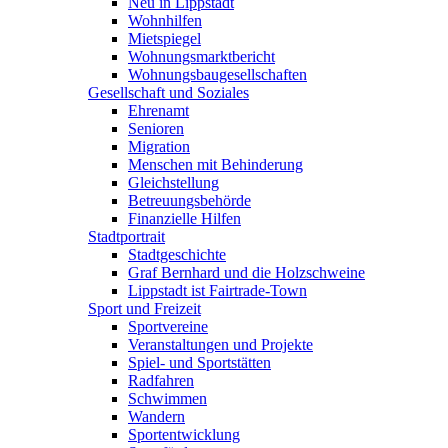
Neu in Lippstadt
Wohnhilfen
Mietspiegel
Wohnungsmarktbericht
Wohnungsbaugesellschaften
Gesellschaft und Soziales
Ehrenamt
Senioren
Migration
Menschen mit Behinderung
Gleichstellung
Betreuungsbehörde
Finanzielle Hilfen
Stadtportrait
Stadtgeschichte
Graf Bernhard und die Holzschweine
Lippstadt ist Fairtrade-Town
Sport und Freizeit
Sportvereine
Veranstaltungen und Projekte
Spiel- und Sportstätten
Radfahren
Schwimmen
Wandern
Sportentwicklung