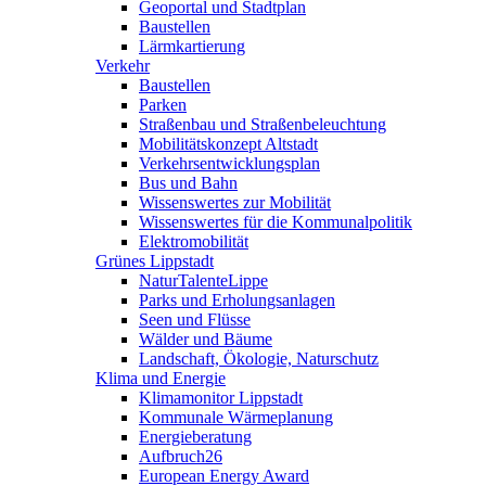
Geoportal und Stadtplan
Baustellen
Lärmkartierung
Verkehr
Baustellen
Parken
Straßenbau und Straßenbeleuchtung
Mobilitätskonzept Altstadt
Verkehrsentwicklungsplan
Bus und Bahn
Wissenswertes zur Mobilität
Wissenswertes für die Kommunalpolitik
Elektromobilität
Grünes Lippstadt
NaturTalenteLippe
Parks und Erholungsanlagen
Seen und Flüsse
Wälder und Bäume
Landschaft, Ökologie, Naturschutz
Klima und Energie
Klimamonitor Lippstadt
Kommunale Wärmeplanung
Energieberatung
Aufbruch26
European Energy Award