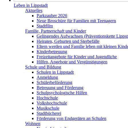
Leben in Lippstadt
Aktuelles
Parkzauber 2026
Neue Broschüre für Familien mit Teenagern
Stadtfilm
Familie, Partnerschaft und Kinder
Gelingendes Aufwachsen (Präventionskette Lippst
Heiraten, Geburten und Sterbefälle
Eltern werden und Familie leben mit kleinen Kind
Kinderbetreuung
Freizeitangebote für Kinder und Jugendliche
Hilfen, Angebote und Vergünstigungen
Schule und Bildung
Schulen in Lippstadt
Anmeldung
Schülerbeförderung
Betreuung und Förderung
Schulpsychologische Hilfen
Hochschule
Volkshochschule
Musikschule
Stadtbücherei
Förderung von Endgeräten an Schulen
Wohnen