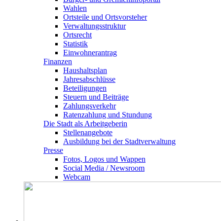
Wahlen
Ortsteile und Ortsvorsteher
Verwaltungsstruktur
Ortsrecht
Statistik
Einwohnerantrag
Finanzen
Haushaltsplan
Jahresabschlüsse
Beteiligungen
Steuern und Beiträge
Zahlungsverkehr
Ratenzahlung und Stundung
Die Stadt als Arbeitgeberin
Stellenangebote
Ausbildung bei der Stadtverwaltung
Presse
Fotos, Logos und Wappen
Social Media / Newsroom
Webcam