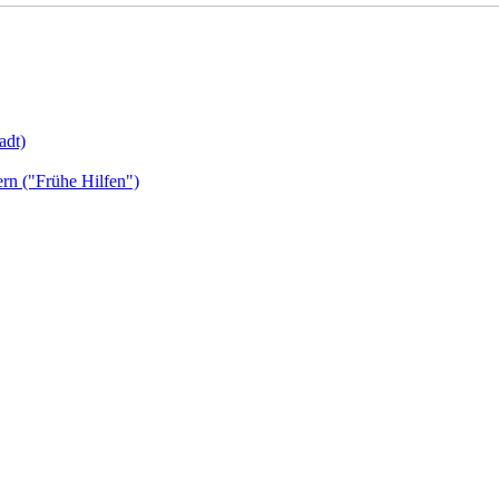
adt)
ern ("Frühe Hilfen")