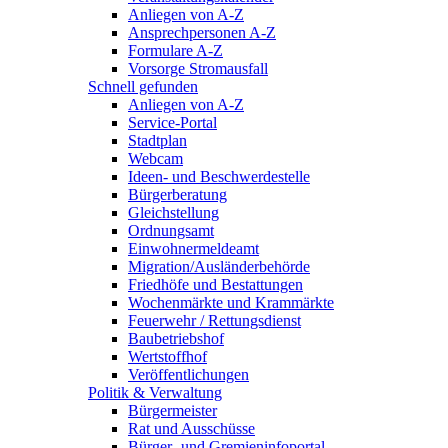
Anliegen von A-Z
Ansprechpersonen A-Z
Formulare A-Z
Vorsorge Stromausfall
Schnell gefunden
Anliegen von A-Z
Service-Portal
Stadtplan
Webcam
Ideen- und Beschwerdestelle
Bürgerberatung
Gleichstellung
Ordnungsamt
Einwohnermeldeamt
Migration/Ausländerbehörde
Friedhöfe und Bestattungen
Wochenmärkte und Krammärkte
Feuerwehr / Rettungsdienst
Baubetriebshof
Wertstoffhof
Veröffentlichungen
Politik & Verwaltung
Bürgermeister
Rat und Ausschüsse
Bürger- und Gremieninfoportal