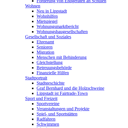
Förderung von Endgeräten an Schulen
Wohnen
Neu in Lippstadt
Wohnhilfen
Mietspiegel
Wohnungsmarktbericht
Wohnungsbaugesellschaften
Gesellschaft und Soziales
Ehrenamt
Senioren
Migration
Menschen mit Behinderung
Gleichstellung
Betreuungsbehörde
Finanzielle Hilfen
Stadtportrait
Stadtgeschichte
Graf Bernhard und die Holzschweine
Lippstadt ist Fairtrade-Town
Sport und Freizeit
Sportvereine
Veranstaltungen und Projekte
Spiel- und Sportstätten
Radfahren
Schwimmen