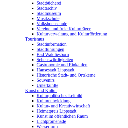
Stadtbücherei
Stadtarchiv
Stadtmuseum
Musikschule
Volkshochschule
Vereine und freie Kulturträger
Kulturverwaltung und Kulturförderung
Tourismus
Stadtinformation
Stadtführungen
Bad Waldliesborn
Sehenswürdigkeiten
Gastronomie und Einkaufen
Hansestadt Lippstadt
Historische Stadt- und Ortskerne
Souvenirs
Unterkünfte
Kunst und Kultur
Kulturpolitisches Leitbild
Kulturentwicklung
Kultur- und Kreativwirtschaft
Heimatpreis Lippstadt
Kunst im öffentlichen Raum
Lichtpromenade
Wasserturm