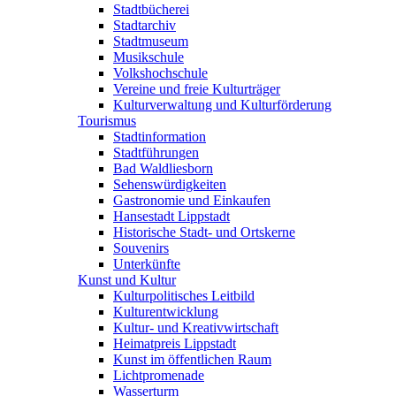
Stadtbücherei
Stadtarchiv
Stadtmuseum
Musikschule
Volkshochschule
Vereine und freie Kulturträger
Kulturverwaltung und Kulturförderung
Tourismus
Stadtinformation
Stadtführungen
Bad Waldliesborn
Sehenswürdigkeiten
Gastronomie und Einkaufen
Hansestadt Lippstadt
Historische Stadt- und Ortskerne
Souvenirs
Unterkünfte
Kunst und Kultur
Kulturpolitisches Leitbild
Kulturentwicklung
Kultur- und Kreativwirtschaft
Heimatpreis Lippstadt
Kunst im öffentlichen Raum
Lichtpromenade
Wasserturm