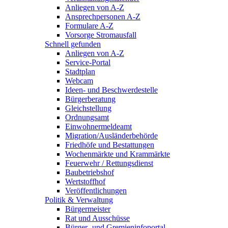
Anliegen von A-Z
Ansprechpersonen A-Z
Formulare A-Z
Vorsorge Stromausfall
Schnell gefunden
Anliegen von A-Z
Service-Portal
Stadtplan
Webcam
Ideen- und Beschwerdestelle
Bürgerberatung
Gleichstellung
Ordnungsamt
Einwohnermeldeamt
Migration/Ausländerbehörde
Friedhöfe und Bestattungen
Wochenmärkte und Krammärkte
Feuerwehr / Rettungsdienst
Baubetriebshof
Wertstoffhof
Veröffentlichungen
Politik & Verwaltung
Bürgermeister
Rat und Ausschüsse
Bürger- und Gremieninfoportal