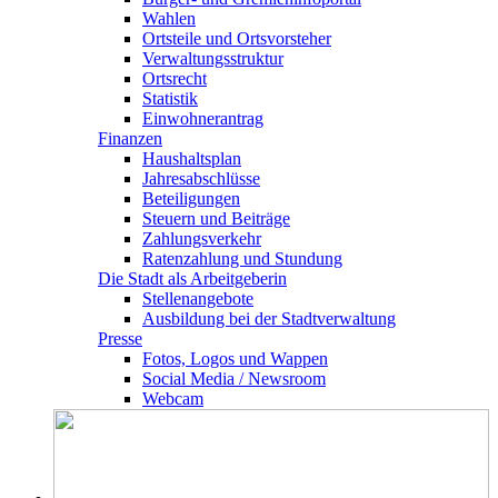
Wahlen
Ortsteile und Ortsvorsteher
Verwaltungsstruktur
Ortsrecht
Statistik
Einwohnerantrag
Finanzen
Haushaltsplan
Jahresabschlüsse
Beteiligungen
Steuern und Beiträge
Zahlungsverkehr
Ratenzahlung und Stundung
Die Stadt als Arbeitgeberin
Stellenangebote
Ausbildung bei der Stadtverwaltung
Presse
Fotos, Logos und Wappen
Social Media / Newsroom
Webcam