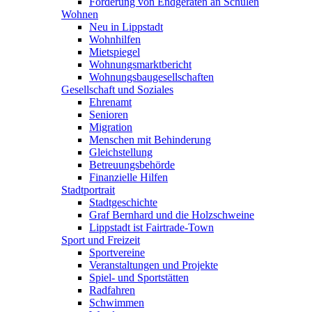
Förderung von Endgeräten an Schulen
Wohnen
Neu in Lippstadt
Wohnhilfen
Mietspiegel
Wohnungsmarktbericht
Wohnungsbaugesellschaften
Gesellschaft und Soziales
Ehrenamt
Senioren
Migration
Menschen mit Behinderung
Gleichstellung
Betreuungsbehörde
Finanzielle Hilfen
Stadtportrait
Stadtgeschichte
Graf Bernhard und die Holzschweine
Lippstadt ist Fairtrade-Town
Sport und Freizeit
Sportvereine
Veranstaltungen und Projekte
Spiel- und Sportstätten
Radfahren
Schwimmen