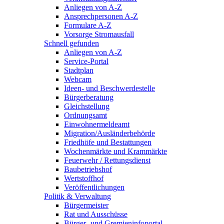
Anliegen von A-Z
Ansprechpersonen A-Z
Formulare A-Z
Vorsorge Stromausfall
Schnell gefunden
Anliegen von A-Z
Service-Portal
Stadtplan
Webcam
Ideen- und Beschwerdestelle
Bürgerberatung
Gleichstellung
Ordnungsamt
Einwohnermeldeamt
Migration/Ausländerbehörde
Friedhöfe und Bestattungen
Wochenmärkte und Krammärkte
Feuerwehr / Rettungsdienst
Baubetriebshof
Wertstoffhof
Veröffentlichungen
Politik & Verwaltung
Bürgermeister
Rat und Ausschüsse
Bürger- und Gremieninfoportal