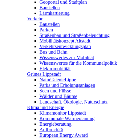
Geoportal und Stadtplan
Baustellen
Lärmkartierung
Verkehr
Baustellen
Parken
Straßenbau und Straßenbeleuchtung
Mobilitätskonzept Altstadt
Verkehrsentwicklungsplan
Bus und Bahn
Wissenswertes zur Mobilität
Wissenswertes für die Kommunalpolitik
Elektromobilität
Grünes Lippstadt
NaturTalenteLippe
Parks und Erholungsanlagen
Seen und Flüsse
Wälder und Bäume
Landschaft, Ökologie, Naturschutz
Klima und Energie
Klimamonitor Lippstadt
Kommunale Wärmeplanung
Energieberatung
Aufbruch26
European Energy Award