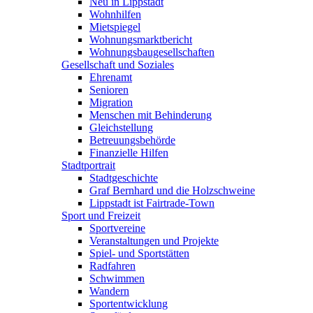
Neu in Lippstadt
Wohnhilfen
Mietspiegel
Wohnungsmarktbericht
Wohnungsbaugesellschaften
Gesellschaft und Soziales
Ehrenamt
Senioren
Migration
Menschen mit Behinderung
Gleichstellung
Betreuungsbehörde
Finanzielle Hilfen
Stadtportrait
Stadtgeschichte
Graf Bernhard und die Holzschweine
Lippstadt ist Fairtrade-Town
Sport und Freizeit
Sportvereine
Veranstaltungen und Projekte
Spiel- und Sportstätten
Radfahren
Schwimmen
Wandern
Sportentwicklung