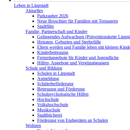
Leben in Lippstadt
Aktuelles
Parkzauber 2026
Neue Broschüre für Familien mit Teenagern
Stadtfilm
Familie, Partnerschaft und Kinder
Gelingendes Aufwachsen (Präventionskette Lippst
Heiraten, Geburten und Sterbefälle
Eltern werden und Familie leben mit kleinen Kind
Kinderbetreuung
Freizeitangebote für Kinder und Jugendliche
Hilfen, Angebote und Vergünstigungen
Schule und Bildung
Schulen in Lippstadt
Anmeldung
Schülerbeförderung
Betreuung und Förderung
Schulpsychologische Hilfen
Hochschule
Volkshochschule
Musikschule
Stadtbücherei
Förderung von Endgeräten an Schulen
Wohnen