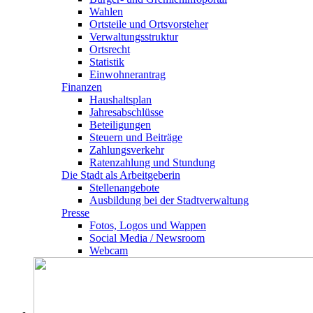
Wahlen
Ortsteile und Ortsvorsteher
Verwaltungsstruktur
Ortsrecht
Statistik
Einwohnerantrag
Finanzen
Haushaltsplan
Jahresabschlüsse
Beteiligungen
Steuern und Beiträge
Zahlungsverkehr
Ratenzahlung und Stundung
Die Stadt als Arbeitgeberin
Stellenangebote
Ausbildung bei der Stadtverwaltung
Presse
Fotos, Logos und Wappen
Social Media / Newsroom
Webcam