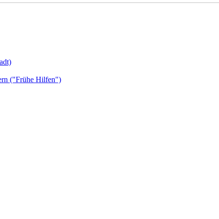
adt)
ern ("Frühe Hilfen")