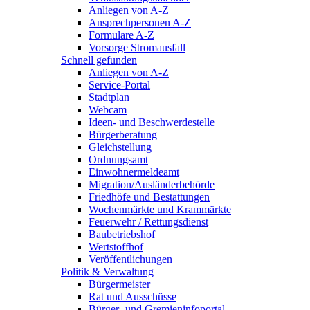
Anliegen von A-Z
Ansprechpersonen A-Z
Formulare A-Z
Vorsorge Stromausfall
Schnell gefunden
Anliegen von A-Z
Service-Portal
Stadtplan
Webcam
Ideen- und Beschwerdestelle
Bürgerberatung
Gleichstellung
Ordnungsamt
Einwohnermeldeamt
Migration/Ausländerbehörde
Friedhöfe und Bestattungen
Wochenmärkte und Krammärkte
Feuerwehr / Rettungsdienst
Baubetriebshof
Wertstoffhof
Veröffentlichungen
Politik & Verwaltung
Bürgermeister
Rat und Ausschüsse
Bürger- und Gremieninfoportal