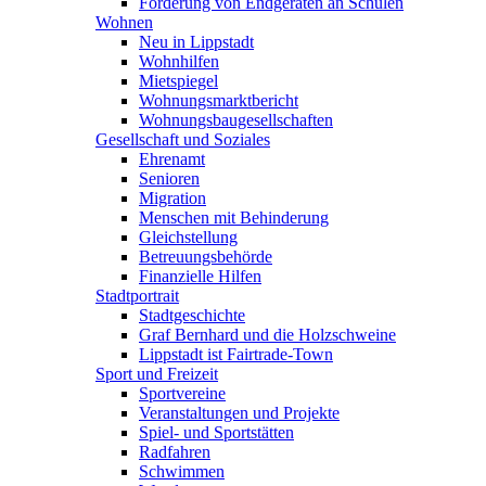
Förderung von Endgeräten an Schulen
Wohnen
Neu in Lippstadt
Wohnhilfen
Mietspiegel
Wohnungsmarktbericht
Wohnungsbaugesellschaften
Gesellschaft und Soziales
Ehrenamt
Senioren
Migration
Menschen mit Behinderung
Gleichstellung
Betreuungsbehörde
Finanzielle Hilfen
Stadtportrait
Stadtgeschichte
Graf Bernhard und die Holzschweine
Lippstadt ist Fairtrade-Town
Sport und Freizeit
Sportvereine
Veranstaltungen und Projekte
Spiel- und Sportstätten
Radfahren
Schwimmen