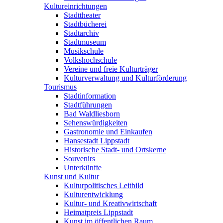
Kultureinrichtungen
Stadttheater
Stadtbücherei
Stadtarchiv
Stadtmuseum
Musikschule
Volkshochschule
Vereine und freie Kulturträger
Kulturverwaltung und Kulturförderung
Tourismus
Stadtinformation
Stadtführungen
Bad Waldliesborn
Sehenswürdigkeiten
Gastronomie und Einkaufen
Hansestadt Lippstadt
Historische Stadt- und Ortskerne
Souvenirs
Unterkünfte
Kunst und Kultur
Kulturpolitisches Leitbild
Kulturentwicklung
Kultur- und Kreativwirtschaft
Heimatpreis Lippstadt
Kunst im öffentlichen Raum