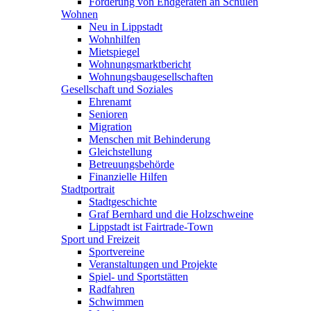
Förderung von Endgeräten an Schulen
Wohnen
Neu in Lippstadt
Wohnhilfen
Mietspiegel
Wohnungsmarktbericht
Wohnungsbaugesellschaften
Gesellschaft und Soziales
Ehrenamt
Senioren
Migration
Menschen mit Behinderung
Gleichstellung
Betreuungsbehörde
Finanzielle Hilfen
Stadtportrait
Stadtgeschichte
Graf Bernhard und die Holzschweine
Lippstadt ist Fairtrade-Town
Sport und Freizeit
Sportvereine
Veranstaltungen und Projekte
Spiel- und Sportstätten
Radfahren
Schwimmen