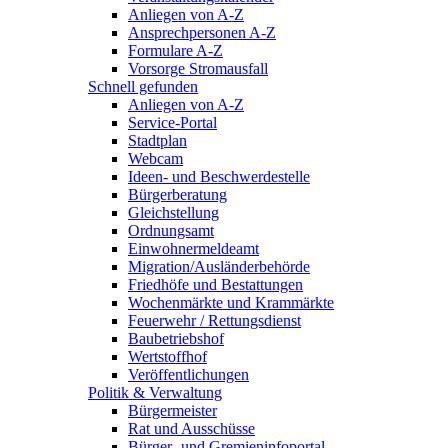
Anliegen von A-Z
Ansprechpersonen A-Z
Formulare A-Z
Vorsorge Stromausfall
Schnell gefunden
Anliegen von A-Z
Service-Portal
Stadtplan
Webcam
Ideen- und Beschwerdestelle
Bürgerberatung
Gleichstellung
Ordnungsamt
Einwohnermeldeamt
Migration/Ausländerbehörde
Friedhöfe und Bestattungen
Wochenmärkte und Krammärkte
Feuerwehr / Rettungsdienst
Baubetriebshof
Wertstoffhof
Veröffentlichungen
Politik & Verwaltung
Bürgermeister
Rat und Ausschüsse
Bürger- und Gremieninfoportal