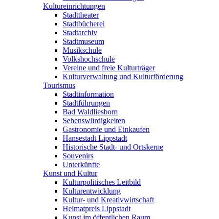
Kultureinrichtungen
Stadttheater
Stadtbücherei
Stadtarchiv
Stadtmuseum
Musikschule
Volkshochschule
Vereine und freie Kulturträger
Kulturverwaltung und Kulturförderung
Tourismus
Stadtinformation
Stadtführungen
Bad Waldliesborn
Sehenswürdigkeiten
Gastronomie und Einkaufen
Hansestadt Lippstadt
Historische Stadt- und Ortskerne
Souvenirs
Unterkünfte
Kunst und Kultur
Kulturpolitisches Leitbild
Kulturentwicklung
Kultur- und Kreativwirtschaft
Heimatpreis Lippstadt
Kunst im öffentlichen Raum